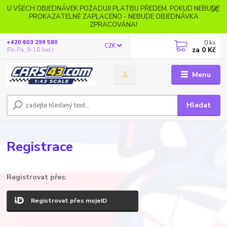
U VŠECH OBJEDNÁVEK POŽADUJI PLATBU PŘEDEM. POKUD NEBUDE
PROKAZATELNĚ ZAPLACENO - NEBUDE OBJEDNÁVKA
ZPRACOVÁNA!
0
ks
+420 603 299 580
CZK
za
0 Kč
(Po-Pá, 8-16 hod.)
Menu
Hledat
Registrace
Registrovat přes:
Registrovat přes mojeID