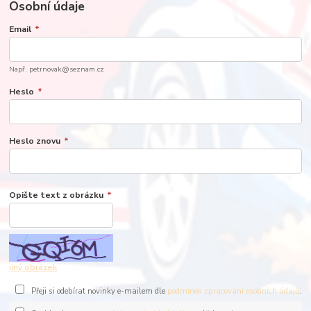
Osobní údaje
Email
*
Např. petrnovak@seznam.cz
Heslo
*
Heslo znovu
*
Opište text z obrázku
*
jiný obrázek
Přeji si odebírat novinky e-mailem dle
podmínek zpracování osobních údajů
.