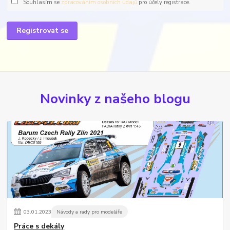
Souhlasím se
zpracováním osobních údajů
pro účely registrace.
Registrovat se
Novinky z našeho blogu
03
.
01
.
2023
Návody a rady pro modeláře
Práce s dekály