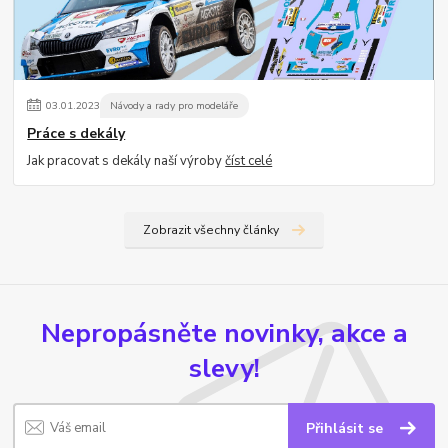
03
.
01
.
2023
Návody a rady pro modeláře
Práce s dekály
Jak pracovat s dekály naší výroby
číst celé
Zobrazit všechny články
Nepropásněte novinky, akce a
slevy!
Přihlásit se