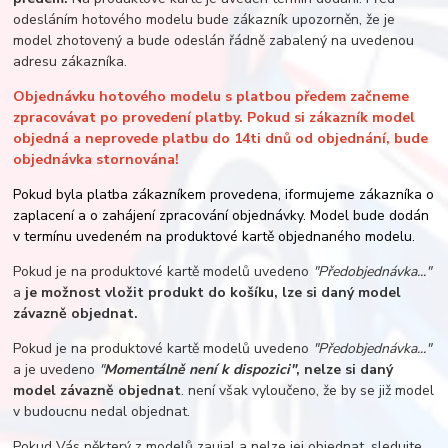
odesláním hotového modelu bude zákazník upozorněn, že je
model zhotovený a bude odeslán řádně zabalený na uvedenou
adresu zákazníka.
Objednávku hotového modelu s platbou předem začneme
zpracovávat po provedení platby. Pokud si zákazník model
objedná a neprovede platbu do 14ti dnů od objednání, bude
objednávka stornována!
Pokud byla platba zákazníkem provedena, iformujeme zákazníka o
zaplacení a o zahájení zpracování objednávky. Model bude dodán
v termínu uvedeném na produktové kartě objednaného modelu.
Pokud je na produktové kartě modelů uvedeno
"Předobjednávka..."
a
je možnost vložit produkt do košíku, lze si daný model
závazně objednat.
Pokud je na produktové kartě modelů uvedeno
"Předobjednávka..."
a je uvedeno
"
Momentálně není k dispozici"
, nelze si daný
model závazně objednat
. není však vyloučeno, že by se již model
v budoucnu nedal objednat.
Pokud Vás některý z modelů zaujal a nelze jej objednat, sledujte