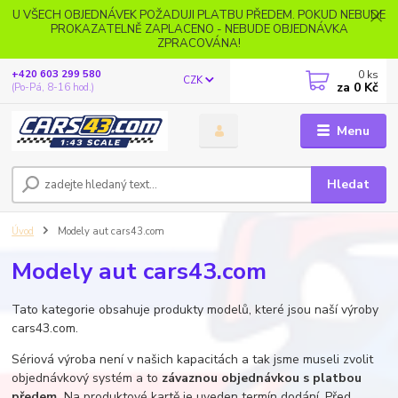
U VŠECH OBJEDNÁVEK POŽADUJI PLATBU PŘEDEM. POKUD NEBUDE
PROKAZATELNĚ ZAPLACENO - NEBUDE OBJEDNÁVKA
ZPRACOVÁNA!
0
ks
+420 603 299 580
CZK
za
0 Kč
(Po-Pá, 8-16 hod.)
Menu
Hledat
Úvod
Modely aut cars43.com
Modely aut cars43.com
Tato kategorie obsahuje produkty modelů, které jsou naší výroby
cars43.com.
Sériová výroba není v našich kapacitách a tak jsme museli zvolit
objednávkový systém a to
závaznou objednávkou s platbou
předem.
Na produktové kartě je uveden termín dodání. Před