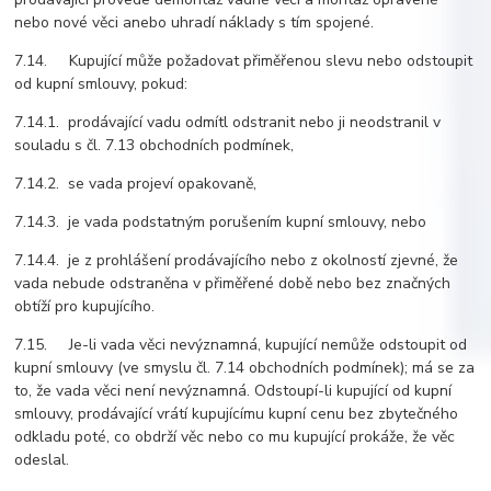
nebo nové věci anebo uhradí náklady s tím spojené.
7.14. Kupující může požadovat přiměřenou slevu nebo odstoupit
od kupní smlouvy, pokud:
7.14.1. prodávající vadu odmítl odstranit nebo ji neodstranil v
souladu s čl. 7.13 obchodních podmínek,
7.14.2. se vada projeví opakovaně,
7.14.3. je vada podstatným porušením kupní smlouvy, nebo
7.14.4. je z prohlášení prodávajícího nebo z okolností zjevné, že
vada nebude odstraněna v přiměřené době nebo bez značných
obtíží pro kupujícího.
7.15. Je-li vada věci nevýznamná, kupující nemůže odstoupit od
kupní smlouvy (ve smyslu čl. 7.14 obchodních podmínek); má se za
to, že vada věci není nevýznamná. Odstoupí-li kupující od kupní
smlouvy, prodávající vrátí kupujícímu kupní cenu bez zbytečného
odkladu poté, co obdrží věc nebo co mu kupující prokáže, že věc
odeslal.