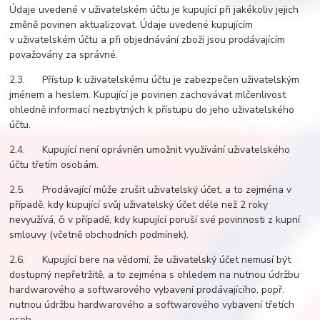
Údaje uvedené v uživatelském účtu je kupující při jakékoliv jejich
změně povinen aktualizovat. Údaje uvedené kupujícím
v uživatelském účtu a při objednávání zboží jsou prodávajícím
považovány za správné.
2.3. Přístup k uživatelskému účtu je zabezpečen uživatelským
jménem a heslem. Kupující je povinen zachovávat mlčenlivost
ohledně informací nezbytných k přístupu do jeho uživatelského
účtu.
2.4. Kupující není oprávněn umožnit využívání uživatelského
účtu třetím osobám.
2.5. Prodávající může zrušit uživatelský účet, a to zejména v
případě, kdy kupující svůj uživatelský účet déle než 2 roky
nevyužívá, či v případě, kdy kupující poruší své povinnosti z kupní
smlouvy (včetně obchodních podmínek).
2.6. Kupující bere na vědomí, že uživatelský účet nemusí být
dostupný nepřetržitě, a to zejména s ohledem na nutnou údržbu
hardwarového a softwarového vybavení prodávajícího, popř.
nutnou údržbu hardwarového a softwarového vybavení třetích
osob.