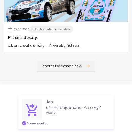
03
.
01
.
2023
Návody a rady pro modeláře
Práce s dekály
Jak pracovat s dekály naší výroby
číst celé
Zobrazit všechny články
Nepropásněte novinky, akce a
Souhlasím
Nastavení
Jan
slevy!
už má objednáno. A co vy?
včera
Souhlas můžete odmítnout
zde
.
Overenyweb.cz
Přihlásit se