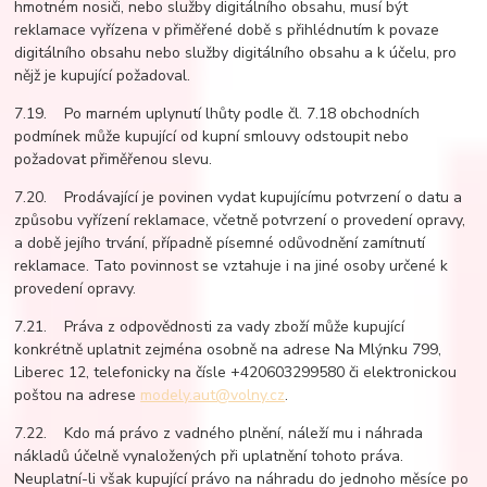
hmotném nosiči, nebo služby digitálního obsahu, musí být
reklamace vyřízena v přiměřené době s přihlédnutím k povaze
digitálního obsahu nebo služby digitálního obsahu a k účelu, pro
nějž je kupující požadoval.
7.19. Po marném uplynutí lhůty podle čl. 7.18 obchodních
podmínek může kupující od kupní smlouvy odstoupit nebo
požadovat přiměřenou slevu.
7.20. Prodávající je povinen vydat kupujícímu potvrzení o datu a
způsobu vyřízení reklamace, včetně potvrzení o provedení opravy,
a době jejího trvání, případně písemné odůvodnění zamítnutí
reklamace. Tato povinnost se vztahuje i na jiné osoby určené k
provedení opravy.
7.21. Práva z odpovědnosti za vady zboží může kupující
konkrétně uplatnit zejména osobně na adrese Na Mlýnku 799,
Liberec 12, telefonicky na čísle +420603299580 či elektronickou
poštou na adrese
modely.aut@volny.cz
.
7.22. Kdo má právo z vadného plnění, náleží mu i náhrada
nákladů účelně vynaložených při uplatnění tohoto práva.
Neuplatní-li však kupující právo na náhradu do jednoho měsíce po