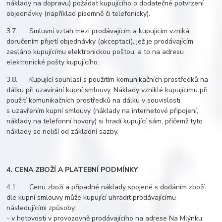
náklady na dopravu) požádat kupujícího o dodatečné potvrzení
objednávky (například písemně či telefonicky).
3.7. Smluvní vztah mezi prodávajícím a kupujícím vzniká
doručením přijetí objednávky (akceptací), jež je prodávajícím
zasláno kupujícímu elektronickou poštou, a to na adresu
elektronické pošty kupujícího.
3.8. Kupující souhlasí s použitím komunikačních prostředků na
dálku při uzavírání kupní smlouvy. Náklady vzniklé kupujícímu při
použití komunikačních prostředků na dálku v souvislosti
s uzavřením kupní smlouvy (náklady na internetové připojení,
náklady na telefonní hovory) si hradí kupující sám, přičemž tyto
náklady se neliší od základní sazby.
4. CENA ZBOŽÍ A PLATEBNÍ PODMÍNKY
4.1. Cenu zboží a případné náklady spojené s dodáním zboží
dle kupní smlouvy může kupující uhradit prodávajícímu
následujícími způsoby:
- v hotovosti v provozovně prodávajícího na adrese Na Mlýnku