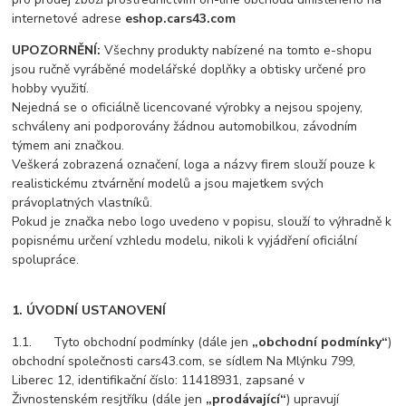
internetové adrese
eshop.cars43.com
UPOZORNĚNÍ:
Všechny produkty nabízené na tomto e-shopu
jsou ručně vyráběné modelářské doplňky a obtisky určené pro
hobby využití.
Nejedná se o oficiálně licencované výrobky a nejsou spojeny,
schváleny ani podporovány žádnou automobilkou, závodním
týmem ani značkou.
Veškerá zobrazená označení, loga a názvy firem slouží pouze k
realistickému ztvárnění modelů a jsou majetkem svých
právoplatných vlastníků.
Pokud je značka nebo logo uvedeno v popisu, slouží to výhradně k
popisnému určení vzhledu modelu, nikoli k vyjádření oficiální
spolupráce.
1. ÚVODNÍ USTANOVENÍ
1.1. Tyto obchodní podmínky (dále jen
„obchodní podmínky“
)
obchodní společnosti cars43.com, se sídlem Na Mlýnku 799,
Liberec 12, identifikační číslo: 11418931, zapsané v
Živnostenském resjtříku (dále jen
„prodávající“
) upravují