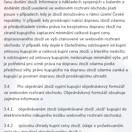
času dodání zboží. Informace o nákladech spojených s balením a
dodáním zboží uvedené ve webovém rozhraní obchodu platí
pouze v případech, kdy je zboží doručováno v rámci území České
republiky. V případě, kdy prodávající nabízí dopravu zboží zdarma,
je předpokladem vzniku práva na bezplatnou dopravu zboží na
straně kupujícího zaplacení minimální celkové kupní ceny
dopravovaného zboží ve výši stanovené ve webovém rozhraní
obchodu. V případě, kdy dojde k částečnému odstoupení od kupní
smlouvy kupujícím a celková kupní cena zboží, u kterého nedošlo
k odstoupení od smlouvy kupujícím, nedosahuje minimální výše, jež
je potřebná pro vznik práva na dopravu zboží zdarma podle
předchozí věty, právo kupujícího na dopravu zboží zdarma zaniká a
kupující je povinen dopravu zboží prodávajícímu uhradit.
3.4. Pro objednání zboží vyplní kupující objednávkový formulář
ve webovém rozhraní obchodu. Objednávkový formulář obsahuje
zejména informace o:
3.4.1. objednávaném zboží (objednávané zboží „vloží“ kupující do
elektronického nákupního košíku webového rozhraní obchodu),
3.4.2. způsobu úhrady kupní ceny zboží, údaje o požadovaném
způsobu doručení objednávaného zboží a