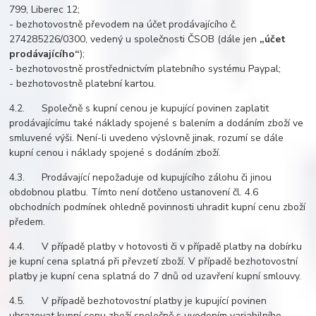
799, Liberec 12;
- bezhotovostně převodem na účet prodávajícího č.
274285226/0300, vedený u společnosti ČSOB (dále jen
„účet
prodávajícího“
);
- bezhotovostně prostřednictvím platebního systému Paypal;
- bezhotovostně platební kartou.
4.2. Společně s kupní cenou je kupující povinen zaplatit
prodávajícímu také náklady spojené s balením a dodáním zboží ve
smluvené výši. Není-li uvedeno výslovně jinak, rozumí se dále
kupní cenou i náklady spojené s dodáním zboží.
4.3. Prodávající nepožaduje od kupujícího zálohu či jinou
obdobnou platbu. Tímto není dotčeno ustanovení čl. 4.6
obchodních podmínek ohledně povinnosti uhradit kupní cenu zboží
předem.
4.4. V případě platby v hotovosti či v případě platby na dobírku
je kupní cena splatná při převzetí zboží. V případě bezhotovostní
platby je kupní cena splatná do 7 dnů od uzavření kupní smlouvy.
4.5. V případě bezhotovostní platby je kupující povinen
uhrazovat kupní cenu zboží společně s uvedením variabilního