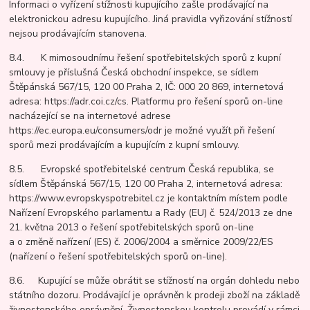
Informaci o vyřízení stížnosti kupujícího zašle prodávající na
elektronickou adresu kupujícího. Jiná pravidla vyřizování stížností
nejsou prodávajícím stanovena.
8.4. K mimosoudnímu řešení spotřebitelských sporů z kupní
smlouvy je příslušná Česká obchodní inspekce, se sídlem
Štěpánská 567/15, 120 00 Praha 2, IČ: 000 20 869, internetová
adresa: https://adr.coi.cz/cs. Platformu pro řešení sporů on-line
nacházející se na internetové adrese
https://ec.europa.eu/consumers/odr je možné využít při řešení
sporů mezi prodávajícím a kupujícím z kupní smlouvy.
8.5. Evropské spotřebitelské centrum Česká republika, se
sídlem Štěpánská 567/15, 120 00 Praha 2, internetová adresa:
https://www.evropskyspotrebitel.cz je kontaktním místem podle
Nařízení Evropského parlamentu a Rady (EU) č. 524/2013 ze dne
21. května 2013 o řešení spotřebitelských sporů on-line
a o změně nařízení (ES) č. 2006/2004 a směrnice 2009/22/ES
(nařízení o řešení spotřebitelských sporů on-line).
8.6. Kupující se může obrátit se stížností na orgán dohledu nebo
státního dozoru. Prodávající je oprávněn k prodeji zboží na základě
živnostenského oprávnění. Živnostenskou kontrolu provádí v rámci