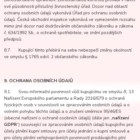
své působnosti příslušný živnostenský úřad. Dozor nad oblastí
ochrany osobních údajů vykonává Úřad pro ochranu osobních
údajů. Česká obchodní inspekce vykonává ve vymezeném rozsahu
mimo jiné dozor nad dodržováním občanského zákoníku a zákona
č. 634/1992 Sb., o ochraně spotřebitele, ve znění pozdějších
předpisů.
8.7. Kupující tímto přebírá na sebe nebezpečí změny okolností
ve smyslu § 1765 odst. 2 občanského zákoníku.
9. OCHRANA OSOBNÍCH ÚDAJŮ
9.1. Svou informační povinnost vůči kupujícímu ve smyslu čl. 13
Nařízení Evropského parlamentu a Rady 2016/679 o ochraně
fyzických osob v souvislosti se zpracováním osobních údajů a o
volném pohybu těchto údajů a o zrušení směrnice 95/46/ES
(obecné nařízení o ochraně osobních údajů) (dále jen „
nařízení
GDPR
“) související se zpracováním osobních údajů kupujícího pro
účely plnění kupní smlouvy, pro účely jednání o kupní smlouvě a
pro účely plnění veřejnoprávních povinností prodávajícího plní