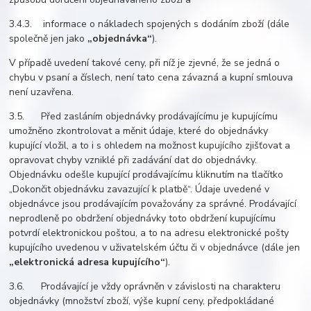
3.4.3. informace o nákladech spojených s dodáním zboží (dále
společně jen jako
„objednávka“
).
V případě uvedení takové ceny, při níž je zjevné, že se jedná o
chybu v psaní a číslech, není tato cena závazná a kupní smlouva
není uzavřena.
3.5. Před zasláním objednávky prodávajícímu je kupujícímu
umožněno zkontrolovat a měnit údaje, které do objednávky
kupující vložil, a to i s ohledem na možnost kupujícího zjišťovat a
opravovat chyby vzniklé při zadávání dat do objednávky.
Objednávku odešle kupující prodávajícímu kliknutím na tlačítko
„Dokončit objednávku zavazující k platbě“. Údaje uvedené v
objednávce jsou prodávajícím považovány za správné. Prodávající
neprodleně po obdržení objednávky toto obdržení kupujícímu
potvrdí elektronickou poštou, a to na adresu elektronické pošty
kupujícího uvedenou v uživatelském účtu či v objednávce (dále jen
„elektronická adresa kupujícího“
).
3.6. Prodávající je vždy oprávněn v závislosti na charakteru
objednávky (množství zboží, výše kupní ceny, předpokládané