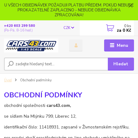
U VŠECH OBJEDNÁVEK POŽADUJI PLATBU PŘEDEM. POKUD NEBUDE
PROKAZATELNĚ ZAPLACENO - NEBUDE OBJEDNÁVKA
ZPRACOVÁNA!
0
ks
+420 603 299 580
CZK
za
0 Kč
(Po-Pá, 8-16 hod.)
Menu
Hledat
Úvod
Obchodní podmínky
OBCHODNÍ PODMÍNKY
obchodní společnosti
cars43.com,
se sídlem Na Mlýnku 799, Liberec 12,
identifikační číslo: 11418931, zapsané v Živnostenském rejstříku,
pro prodej zboží prostřednictvím on-line obchodu umístěného na