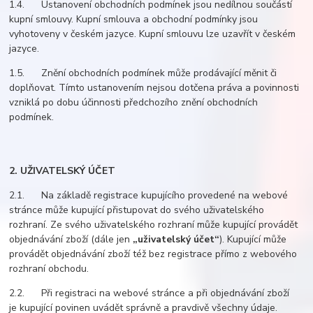
1.4. Ustanovení obchodních podmínek jsou nedílnou součástí
kupní smlouvy. Kupní smlouva a obchodní podmínky jsou
vyhotoveny v českém jazyce. Kupní smlouvu lze uzavřít v českém
jazyce.
1.5. Znění obchodních podmínek může prodávající měnit či
doplňovat. Tímto ustanovením nejsou dotčena práva a povinnosti
vzniklá po dobu účinnosti předchozího znění obchodních
podmínek.
2. UŽIVATELSKÝ ÚČET
2.1. Na základě registrace kupujícího provedené na webové
stránce může kupující přistupovat do svého uživatelského
rozhraní. Ze svého uživatelského rozhraní může kupující provádět
objednávání zboží (dále jen
„uživatelský účet“
). Kupující může
provádět objednávání zboží též bez registrace přímo z webového
rozhraní obchodu.
2.2. Při registraci na webové stránce a při objednávání zboží
je kupující povinen uvádět správně a pravdivě všechny údaje.