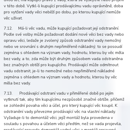
v této době. Vytkl-li kupující prodávajícímu vadu oprávněně, doba
pro vytčení vady věci neběží po dobu, po kterou kupující nemůže
věc užívat.
7.12. Má-li věc vadu, může kupující požadovat její odstranění.
Podle své volby může požadovat dodání nové věci bez vady nebo
opravu věci, ledaže je zvolený způsob odstranění vady nemožný
nebo ve srovnání s druhým nepřiměřeně nákladný; to se posoudí
zejména s ohledem na význam vady, hodnotu, kterou by věc měla
bez vady, a to, zda může být druhým způsobem vada odstraněna
bez značných obtíží pro kupujícího. Prodávající může odmítnout
vadu odstranit, je-li to nemožné nebo nepřiměřeně nákladné
zejména s ohledem na význam vady a hodnotu, kterou by věc
měla bez vady.
7.13. Prodávající odstraní vadu v přiměřené době po jejím
vytknutí tak, aby tím kupujícímu nezpůsobil značné obtíže, přičemž
se zohlední povaha věci a účel, pro který kupující věc koupil. K
odstranění vady převezme prodávající věc na vlastní náklady.
Vyžaduje-li to demontáž věci, jejíž montáž byla provedena v
souladu s povahou a účelem věci předtím, než se vada projevila,
prodávající provede demontáž vadné věci a montáž opravené