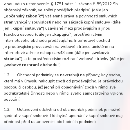
v souladu s ustanovením § 1751 odst. 1 zákona č. 89/2012 Sb.,
občanský zákoník, ve znění pozdějších předpisů (dále jen
„občanský zákoník“
) vzájemná práva a povinnosti smluvních
stran vzniklé v souvislosti nebo na základě kupní smlouvy (dále
jen
„kupní smlouva“
) uzavírané mezi prodávajícím a jinou
fyzickou osobou (dále jen
„kupující“
) prostřednictvím
internetového obchodu prodávajícího. Internetový obchod
je prodávajícím provozován na webové stránce umístěné na
internetové adrese eshop.cars43.com (dále jen
„webová
stránka“
), a to prostřednictvím rozhraní webové stránky (dále jen
„webové rozhraní obchodu“
).
1.2. Obchodní podmínky se nevztahují na případy, kdy osoba,
která má v úmyslu nakoupit zboží od prodávajícího, je právnickou
osobou či osobou, jež jedná při objednávání zboží v rámci své
podnikatelské činnosti nebo v rámci svého samostatného výkonu
povolání.
1.3. Ustanovení odchylná od obchodních podmínek je možné
sjednat v kupní smlouvě. Odchylná ujednání v kupní smlouvě mají
přednost před ustanoveními obchodních podmínek.