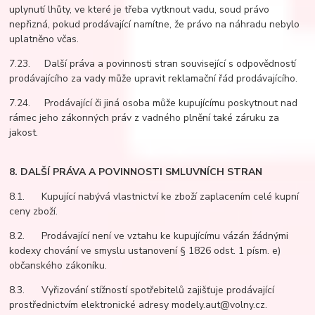
uplynutí lhůty, ve které je třeba vytknout vadu, soud právo
nepřizná, pokud prodávající namítne, že právo na náhradu nebylo
uplatněno včas.
7.23. Další práva a povinnosti stran související s odpovědností
prodávajícího za vady může upravit reklamační řád prodávajícího.
7.24. Prodávající či jiná osoba může kupujícímu poskytnout nad
rámec jeho zákonných práv z vadného plnění také záruku za
jakost.
8. DALŠÍ PRÁVA A POVINNOSTI SMLUVNÍCH STRAN
8.1. Kupující nabývá vlastnictví ke zboží zaplacením celé kupní
ceny zboží.
8.2. Prodávající není ve vztahu ke kupujícímu vázán žádnými
kodexy chování ve smyslu ustanovení § 1826 odst. 1 písm. e)
občanského zákoníku.
8.3. Vyřizování stížností spotřebitelů zajišťuje prodávající
prostřednictvím elektronické adresy modely.aut@volny.cz.