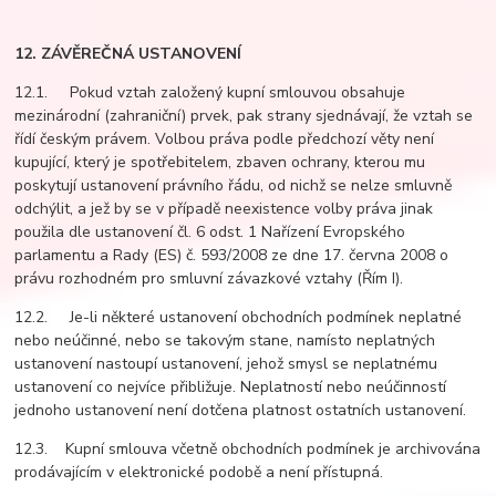
12. ZÁVĚREČNÁ USTANOVENÍ
12.1. Pokud vztah založený kupní smlouvou obsahuje
mezinárodní (zahraniční) prvek, pak strany sjednávají, že vztah se
řídí českým právem. Volbou práva podle předchozí věty není
kupující, který je spotřebitelem, zbaven ochrany, kterou mu
poskytují ustanovení právního řádu, od nichž se nelze smluvně
odchýlit, a jež by se v případě neexistence volby práva jinak
použila dle ustanovení čl. 6 odst. 1 Nařízení Evropského
parlamentu a Rady (ES) č. 593/2008 ze dne 17. června 2008 o
právu rozhodném pro smluvní závazkové vztahy (Řím I).
12.2. Je-li některé ustanovení obchodních podmínek neplatné
nebo neúčinné, nebo se takovým stane, namísto neplatných
ustanovení nastoupí ustanovení, jehož smysl se neplatnému
ustanovení co nejvíce přibližuje. Neplatností nebo neúčinností
jednoho ustanovení není dotčena platnost ostatních ustanovení.
12.3. Kupní smlouva včetně obchodních podmínek je archivována
prodávajícím v elektronické podobě a není přístupná.