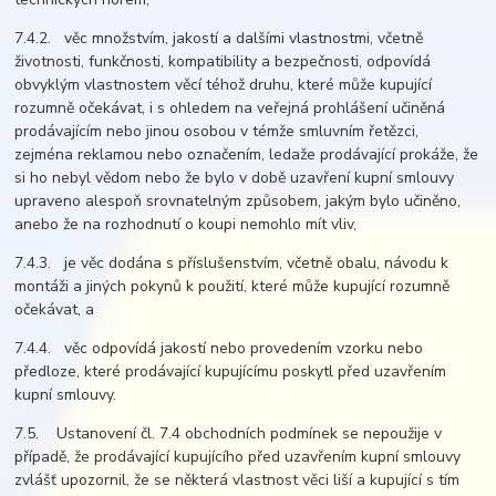
7.4.2. věc množstvím, jakostí a dalšími vlastnostmi, včetně
životnosti, funkčnosti, kompatibility a bezpečnosti, odpovídá
obvyklým vlastnostem věcí téhož druhu, které může kupující
rozumně očekávat, i s ohledem na veřejná prohlášení učiněná
prodávajícím nebo jinou osobou v témže smluvním řetězci,
zejména reklamou nebo označením, ledaže prodávající prokáže, že
si ho nebyl vědom nebo že bylo v době uzavření kupní smlouvy
upraveno alespoň srovnatelným způsobem, jakým bylo učiněno,
anebo že na rozhodnutí o koupi nemohlo mít vliv,
7.4.3. je věc dodána s příslušenstvím, včetně obalu, návodu k
montáži a jiných pokynů k použití, které může kupující rozumně
očekávat, a
7.4.4. věc odpovídá jakostí nebo provedením vzorku nebo
předloze, které prodávající kupujícímu poskytl před uzavřením
kupní smlouvy.
7.5. Ustanovení čl. 7.4 obchodních podmínek se nepoužije v
případě, že prodávající kupujícího před uzavřením kupní smlouvy
zvlášť upozornil, že se některá vlastnost věci liší a kupující s tím