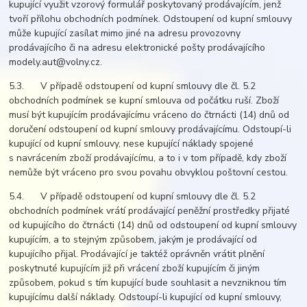
kupující využit vzorový formulář poskytovaný prodávajícím, jenž
tvoří přílohu obchodních podmínek. Odstoupení od kupní smlouvy
může kupující zasílat mimo jiné na adresu provozovny
prodávajícího či na adresu elektronické pošty prodávajícího
modely.aut@volny.cz.
5.3. V případě odstoupení od kupní smlouvy dle čl. 5.2
obchodních podmínek se kupní smlouva od počátku ruší. Zboží
musí být kupujícím prodávajícímu vráceno do čtrnácti (14) dnů od
doručení odstoupení od kupní smlouvy prodávajícímu. Odstoupí-li
kupující od kupní smlouvy, nese kupující náklady spojené
s navrácením zboží prodávajícímu, a to i v tom případě, kdy zboží
nemůže být vráceno pro svou povahu obvyklou poštovní cestou.
5.4. V případě odstoupení od kupní smlouvy dle čl. 5.2
obchodních podmínek vrátí prodávající peněžní prostředky přijaté
od kupujícího do čtrnácti (14) dnů od odstoupení od kupní smlouvy
kupujícím, a to stejným způsobem, jakým je prodávající od
kupujícího přijal. Prodávající je taktéž oprávněn vrátit plnění
poskytnuté kupujícím již při vrácení zboží kupujícím či jiným
způsobem, pokud s tím kupující bude souhlasit a nevzniknou tím
kupujícímu další náklady. Odstoupí-li kupující od kupní smlouvy,