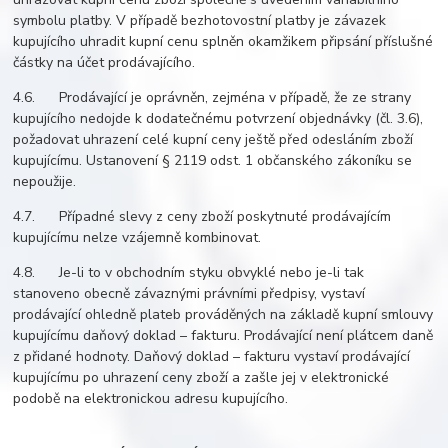
symbolu platby. V případě bezhotovostní platby je závazek
kupujícího uhradit kupní cenu splněn okamžikem připsání příslušné
částky na účet prodávajícího.
4.6. Prodávající je oprávněn, zejména v případě, že ze strany
kupujícího nedojde k dodatečnému potvrzení objednávky (čl. 3.6),
požadovat uhrazení celé kupní ceny ještě před odesláním zboží
kupujícímu. Ustanovení § 2119 odst. 1 občanského zákoníku se
nepoužije.
4.7. Případné slevy z ceny zboží poskytnuté prodávajícím
kupujícímu nelze vzájemně kombinovat.
4.8. Je-li to v obchodním styku obvyklé nebo je-li tak
stanoveno obecně závaznými právními předpisy, vystaví
prodávající ohledně plateb prováděných na základě kupní smlouvy
kupujícímu daňový doklad – fakturu. Prodávající není plátcem daně
z přidané hodnoty. Daňový doklad – fakturu vystaví prodávající
kupujícímu po uhrazení ceny zboží a zašle jej v elektronické
podobě na elektronickou adresu kupujícího.