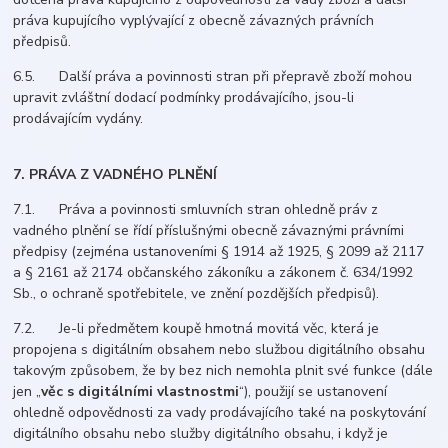
práva kupujícího vyplývající z obecně závazných právních
předpisů.
6.5. Další práva a povinnosti stran při přepravě zboží mohou
upravit zvláštní dodací podmínky prodávajícího, jsou-li
prodávajícím vydány.
7. PRÁVA Z VADNÉHO PLNĚNÍ
7.1. Práva a povinnosti smluvních stran ohledně práv z
vadného plnění se řídí příslušnými obecně závaznými právními
předpisy (zejména ustanoveními § 1914 až 1925, § 2099 až 2117
a § 2161 až 2174 občanského zákoníku a zákonem č. 634/1992
Sb., o ochraně spotřebitele, ve znění pozdějších předpisů).
7.2. Je-li předmětem koupě hmotná movitá věc, která je
propojena s digitálním obsahem nebo službou digitálního obsahu
takovým způsobem, že by bez nich nemohla plnit své funkce (dále
jen „
věc s digitálními vlastnostmi
“), použijí se ustanovení
ohledně odpovědnosti za vady prodávajícího také na poskytování
digitálního obsahu nebo služby digitálního obsahu, i když je