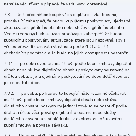
nemůže věc užívat, v případě, že vadu vytkl oprávněně.
7.8. Je-li předmětem koupě věc s digitálními vlastnostmi,
prodávající zabezpečí, že budou kupujícímu poskytovány ujednané
aktualizace digitálního obsahu nebo služby digitálního obsahu.
Vedle ujednaných aktualizací prodávající zabezpečí, že budou
kupujícímu poskytovány aktualizace, které jsou nezbytné, aby si
věc po převzetí uchovala vlastnosti podle čl. 3 a čl. 7.4
obchodních podmínek, a že bude na jejich dostupnost upozorněn
7.8.1. po dobu dvou let, mají-li být podle kupní smlouvy digitální
obsah nebo služba digitálního obsahu poskytovány soustavně po
určitou dobu, a je-li ujednáno poskytování po dobu delší dvou let,
po celou tuto dobu,
7.8.2. po dobu, po kterou to kupující může rozumně očekávat,
mají-li být podle kupní smlouvy digitální obsah nebo služba
digitálního obsahu poskytnuty jednorázově; to se posoudí podle
druhu a účelu věci, povahy digitálního obsahu nebo služby
digitálního obsahu a s přihlédnutím k okolnostem při uzavření
kupní smlouvy a povaze závazku.
7.9. Ustanovení čl. 7.8 obchodních podmínek neplatí v případě,