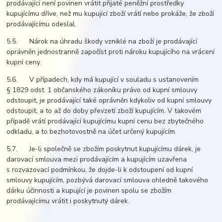
prodávající není povinen vrátit přijaté peněžní prostředky
kupujícímu dříve, než mu kupující zboží vrátí nebo prokáže, že zboží
prodávajícímu odeslal.
5.5. Nárok na úhradu škody vzniklé na zboží je prodávající
oprávněn jednostranně započíst proti nároku kupujícího na vrácení
kupní ceny.
5.6. V případech, kdy má kupující v souladu s ustanovením
§ 1829 odst. 1 občanského zákoníku právo od kupní smlouvy
odstoupit, je prodávající také oprávněn kdykoliv od kupní smlouvy
odstoupit, a to až do doby převzetí zboží kupujícím. V takovém
případě vrátí prodávající kupujícímu kupní cenu bez zbytečného
odkladu, a to bezhotovostně na účet určený kupujícím.
5.7. Je-li společně se zbožím poskytnut kupujícímu dárek, je
darovací smlouva mezi prodávajícím a kupujícím uzavřena
s rozvazovací podmínkou, že dojde-li k odstoupení od kupní
smlouvy kupujícím, pozbývá darovací smlouva ohledně takového
dárku účinnosti a kupující je povinen spolu se zbožím
prodávajícímu vrátit i poskytnutý dárek.