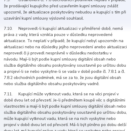
že prodávající kupujícího před uzavřením kupní smlouvy zvlášť
upozornil, že aktualizace poskytovány nebudou a kupující s tím při
uzavírání kupní smlouvy výslovně souhlasil.
7.10. Neprovedl-li kupující aktualizaci v přiměřené době, nemá
práva z vady, která vznikla pouze v důsledku neprovedené
aktualizace. To neplatí v případě, že kupující nebyl upozorněn na
aktualizaci nebo na důsledky jejího neprovedení anebo aktualizaci
neprovedl či ji provedl nesprávně v důsledku nedostatku v
návodu. Mají-li být podle kupní smlouvy digitální obsah nebo
služba digitálního obsahu poskytovány soustavně po určitou dobu
a projeví-li se nebo vyskytne-li se vada v době podle čl. 7.8.1 a čl.
7.8.2 obchodních podmínek, má se za to, že jsou digitální obsah
nebo služba digitálního obsahu poskytovány vadně.
7.11. Kupující může vytknout vadu, která se na věci projeví v
době dvou let od převzetí. Je-li předmětem koupě věc s digitálními
vlastnostmi a mají-li být podle kupní smlouvy digitální obsah nebo
služba digitálního obsahu poskytovány soustavně po určitou dobu,
může kupující vytknout vadu, která se na nich vyskytne nebo
projeví v době dvou let od převzetí. Má-li být plněno po dobu delší
dvou let, má kupující právo z vady, která se vyskytne nebo projeví