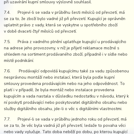
při uzavírání kupní smlouvy výslovně souhlasil.
7.4. Projeví-li se vada v průběhu šesti měsíců od převzetí, má
se za to, že zboží bylo vadné již při převzetí. Kupující je oprávněn
uplatnit právo z vady, která se vyskytne u spotřebního zboží
v době dvaceti čtyř měsíců od převzetí.
7.5. Práva z vadného plnění uplatňuje kupující u prodávajícího
na adrese jeho provozovny, v níž je přijetí reklamace možné s
ohledem na sortiment prodávaného zboží, případně i v sídle nebo
místě podnikání.
7.6. Prodávající odpovídá kupujícímu také za vadu způsobenou
nesprávnou montáží nebo instalací, která byla podle kupní
smlouvy provedena prodávajícím nebo na jeho odpovědnost. To
platí i v případě, že byla montáž nebo instalace provedena
kupujícím a vada nastala v důsledku nedostatku v návodu, který k
ní poskytl prodávající nebo poskytovatel digitálního obsahu nebo
služby digitálního obsahu, jde-li o věc s digitálními vlastnostmi.
7.7. Projeví-li se vada v průběhu jednoho roku od převzetí, má
se za to, že věc byla vadná již při převzetí, ledaže to povaha věci
nebo vady vylučuje. Tato doba neběží po dobu, po kterou kupující