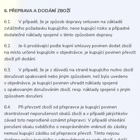
6. PŘEPRAVA A DODÁNÍ ZBOŽÍ
6.1. V případě, že je způsob dopravy smluven na základě
zvláštního požadavku kupujícího, nese kupující riziko a případné
dodatečné náklady spojené s tímto způsobem dopravy.
6.2. Je-li prodávající podle kupní smlouvy povinen dodat zboží
na místo určené kupujícím v objednávce, je kupující povinen převzít
zboží při dodání.
6.3. V případě, že je z důvodů na straně kupujícího nutno zboží
doručovat opakovaně nebo jiným způsobem, než bylo uvedeno
v objednávce, je kupující povinen uhradit náklady spojené
s opakovaným doručováním zboží, resp. náklady spojené s jiným
způsobem doručení.
6.4. Při převzetí zboží od přepravce je kupující povinen
zkontrolovat neporušenost obalů zboží a v případě jakýchkoliv
závad toto neprodleně oznámit přepravci. V případě shledání
porušení obalu svědčícího o neoprávněném vniknutí do zásilky
nemusí kupující zásilku od přepravce převzít. Tímto nejsou
dotčena práva kupujícího z odpovědnosti za vady zboží a další