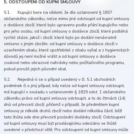
5. ODSTOUPENÍ OD KUPNÍ SMLOUVY
5.1. Kupující bere na vědomí, že dle ustanovení § 1837
občanského zákoníku, nelze mimo jiné odstoupit od kupní smlouvy
o dodávce zboží, které bylo upraveno podle přání kupujícího nebo
pro jeho osobu, od kupní smlouvy o dodávce zboží, které podléhá
rychlé zkáze, jakož i zboží, které bylo po dodání nenávratně
smíseno s jiným zbožím, od kupní smlouvy o dodávce zboží v
uzavřeném obalu, které spotřebitel z obalu vyňal a z hygienických
důvodů jej není možné vrátit a od kupní smlouvy o dodávce
zvukové nebo obrazové nahrávky nebo počítačového programu,
pokud porušil jejich původní obal.
5.2. Nejedná-li se o případ uvedený v čl. 5.1 obchodních
podmínek či o jiný případ, kdy nelze od kupní smlouvy odstoupit,
má kupující v souladu s ustanovením § 1829 odst. 1 občanského
zákoníku právo od kupní smlouvy odstoupit, a to do čtrnácti (14)
dnů od převzetí zboží, přičemž v případě, že předmětem kupní
smlouvy je několik druhů zboží nebo dodání několika částí, běží
tato lhůta ode dne převzetí poslední dodávky zboží. Odstoupení
od kupní smlouvy musí být prodávajícímu odesláno ve lhůtě
uvedené v předchozí větě. Pro odstoupení od kupní smlouvy může