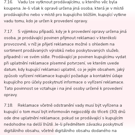
7.16. Vadu lze vytknout prodávajícímu, u kterého věc byla
koupena. Je-li však k opravě určena jiná osoba, která je v místě
prodávajícího nebo v místě pro kupujícího bližším, kupující vytkne
vadu tomu, kdo je určen k provedení opravy.
7.17. S výjimkou případů, kdy je k provedení opravy určena jiná
osoba, je prodávající povinen přijmout reklamaci v kterékoli
provozovně, v níž je přijetí reklamace možné s ohledem na
sortiment prodávaných výrobků nebo poskytovaných služeb,
případně i ve svém sídle. Prodávající je povinen kupujícímu vydat
při uplatnění reklamace písemné potvrzení, ve kterém uvede
datum, kdy kupující reklamaci uplatnil, co je jejím obsahem, jaký
způsob vyřízení reklamace kupující požaduje a kontaktní údaje
kupujícího pro účely poskytnutí informace o vyřízení reklamace.
Tato povinnost se vztahuje i na jiné osoby určené k provedení
opravy.
7.18. Reklamace včetně odstranění vady musí být vyřízena a
kupující o tom musí být informován nejpozději do třiceti (30) dnů
ode dne uplatnění reklamace, pokud se prodávající s kupujícím
nedohodne na delší lhůtě. Je-li předmětem závazku poskytnutí
digitálního obsahu, včetně digitálního obsahu dodaného na