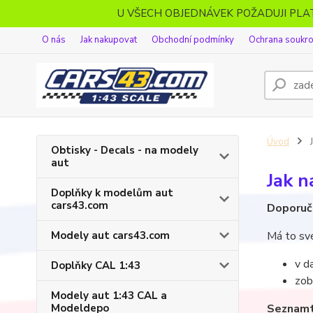
U VŠECH OBJEDNÁVEK POŽADUJI PL
O nás
Jak nakupovat
Obchodní podmínky
Ochrana soukr
Úvod
J
Obtisky - Decals - na modely
aut
Jak 
Doplňky k modelům aut
cars43.com
Doporuču
Modely aut cars43.com
Má to sv
v d
Doplňky CAL 1:43
zob
Modely aut 1:43 CAL a
Modeldepo
Seznamt