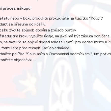
í proces nákupu:
etailu nebo v boxu produktu proklikněte na tlačítko "Koupit"
dukt se přesune do košíku.
ošíku zvolte způsob dodání a způsob platby.
ásledujicím kroku vyplňte údaje, na jaké má být zásilka doručena.
lo, na faktuře se objeví dodací adresa. Platí i pro dodací místo u
do formuláře před rekapitulací objednávky!
rhněte políčko "Souhlasím s Obchodními podmínkami", tím potv
ončete objednávku.