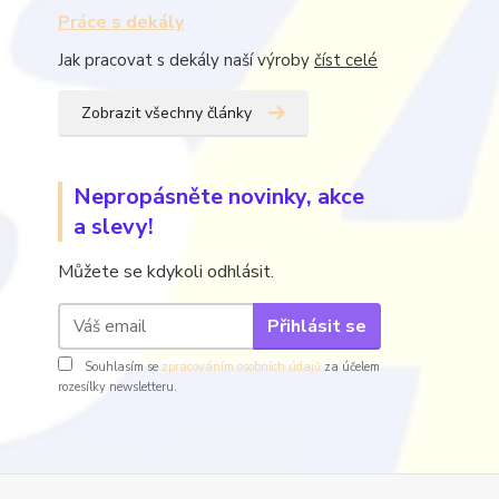
Práce s dekály
Jak pracovat s dekály naší výroby
číst celé
Zobrazit všechny články
Nepropásněte novinky, akce
a slevy!
Můžete se kdykoli odhlásit.
Přihlásit se
Souhlasím se
zpracováním osobních údajů
za účelem
rozesílky newsletteru.