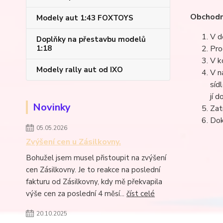
Obchodn
Modely aut 1:43 FOXTOYS
V d
Doplňky na přestavbu modelů
1:18
Pro
V k
Modely rally aut od IXO
V n
síd
jí 
Novinky
Zat
Dok
05.05.2026
Zvýšení cen u Zásilkovny.
Bohužel jsem musel přistoupit na zvýšení
cen Zásilkovny. Je to reakce na poslední
fakturu od Zásilkovny, kdy mě překvapila
výše cen za poslední 4 měsí...
číst celé
20.10.2025