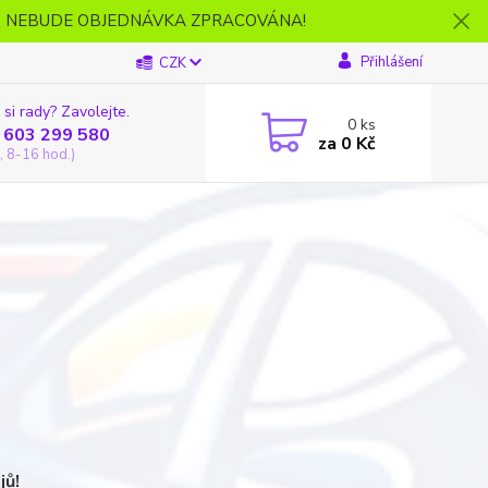
- NEBUDE OBJEDNÁVKA ZPRACOVÁNA!
Přihlášení
CZK
 si rady? Zavolejte.
0
ks
 603 299 580
za
0 Kč
, 8-16 hod.)
jů!