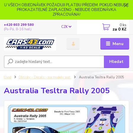
U VŠECH OBJEDNÁVEK POŽADUJI PLATBU PŘEDEM. POKUD NEBUDE
PROKAZATELNĚ ZAPLACENO - NEBUDE OBJEDNÁVKA
ZPRACOVÁNA!
0
ks
+420 603 299 580
CZK
za
0 Kč
(Po-Pá, 8-16 hod.)
Menu
Hledat
Úvod
Obtisky - Decals - na modely aut
Australia Tesltra Rally 2005
Australia Tesltra Rally 2005