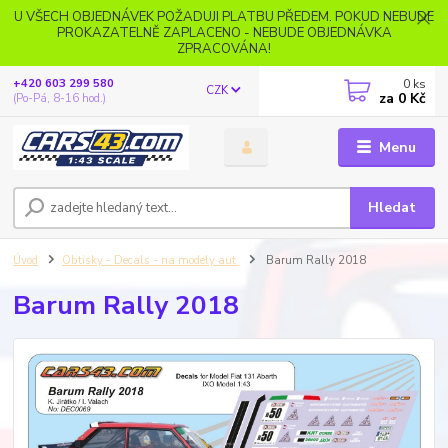
U VŠECH OBJEDNÁVEK POŽADUJI PLATBU PŘEDEM. POKUD NEBUDE
PROKAZATELNĚ ZAPLACENO - NEBUDE OBJEDNÁVKA
ZPRACOVÁNA!
0
ks
+420 603 299 580
CZK
za
0 Kč
(Po-Pá, 8-16 hod.)
Menu
Hledat
Úvod
Obtisky - Decals - na modely aut
Barum Rally 2018
Barum Rally 2018