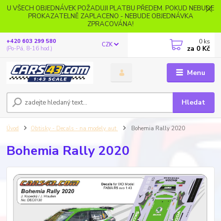
U VŠECH OBJEDNÁVEK POŽADUJI PLATBU PŘEDEM. POKUD NEBUDE
PROKAZATELNĚ ZAPLACENO - NEBUDE OBJEDNÁVKA
ZPRACOVÁNA!
0
ks
+420 603 299 580
CZK
za
0 Kč
(Po-Pá, 8-16 hod.)
Menu
Hledat
Úvod
Obtisky - Decals - na modely aut
Bohemia Rally 2020
Bohemia Rally 2020