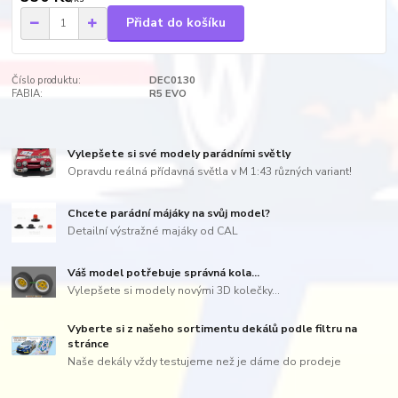
Přidat do košíku
Číslo produktu:
DEC0130
FABIA:
R5 EVO
Vylepšete si své modely parádními světly
Opravdu reálná přídavná světla v M 1:43 různých variant!
Chcete parádní májáky na svůj model?
Detailní výstražné majáky od CAL
Váš model potřebuje správná kola...
Vylepšete si modely novými 3D kolečky...
Vyberte si z našeho sortimentu dekálů podle filtru na
stránce
Naše dekály vždy testujeme než je dáme do prodeje