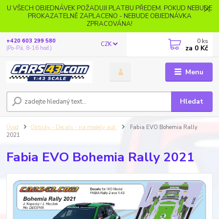
U VŠECH OBJEDNÁVEK POŽADUJI PLATBU PŘEDEM. POKUD NEBUDE
PROKAZATELNĚ ZAPLACENO - NEBUDE OBJEDNÁVKA
ZPRACOVÁNA!
0
ks
+420 603 299 580
CZK
za
0 Kč
(Po-Pá, 8-16 hod.)
Menu
Hledat
Úvod
Obtisky - Decals - na modely aut
Fabia EVO Bohemia Rally
2021
Fabia EVO Bohemia Rally 2021