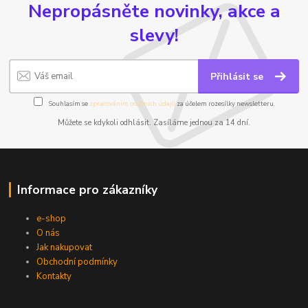
Nepropásněte novinky, akce a
slevy!
Přihlásit se
Souhlasím se
zpracováním osobních údajů
za účelem rozesílky newsletteru.
Můžete se kdykoli odhlásit. Zasíláme jednou za 14 dní.
Informace pro zákazníky
e-shop
O nás
Jak nakupovat
Obchodní podmínky
Kontakty