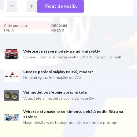
Přidat do košíku
Číslo produktu:
DEC0166
FABIA:
R5 EVO
Vylepšete si své modely parádními světly
Opravdu reálná přídavná světla v M 1:43 různých variant!
Chcete parádní májáky na svůj model?
Detailní výstražné majáky od CAL
Váš model potřebuje správná kola...
Vylepšete si modely novými 3D kolečky...
Vyberte si z našeho sortimentu dekálů podle filtru na
stránce
Naše dekály vždy testujeme než je dáme do prodeje