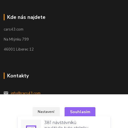
Kde nás najdete
cars43.com
Na Mlýnku 799
46001 Liberec 12
Kontakty
info@cars43.com
Souhlasím
Nastavení
381 návštěvníků
navštívilo tuto stránku
za posledních 7 dní