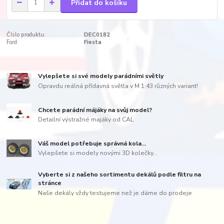
Přidat do košíku
Číslo produktu:
DEC0182
Ford:
Fiesta
Vylepšete si své modely parádními světly
Opravdu reálná přídavná světla v M 1:43 různých variant!
Chcete parádní májáky na svůj model?
Detailní výstražné majáky od CAL
Váš model potřebuje správná kola...
Vylepšete si modely novými 3D kolečky...
Vyberte si z našeho sortimentu dekálů podle filtru na
stránce
Naše dekály vždy testujeme než je dáme do prodeje