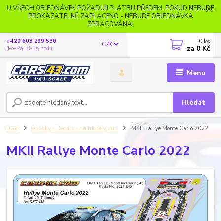
U VŠECH OBJEDNÁVEK POŽADUJI PLATBU PŘEDEM. POKUD NEBUDE
PROKAZATELNĚ ZAPLACENO - NEBUDE OBJEDNÁVKA
ZPRACOVÁNA!
0
ks
+420 603 299 580
CZK
za
0 Kč
(Po-Pá, 8-16 hod.)
Menu
Hledat
Úvod
Obtisky - Decals - na modely aut
MKII Rallye Monte Carlo 2022
MKII Rallye Monte Carlo 2022