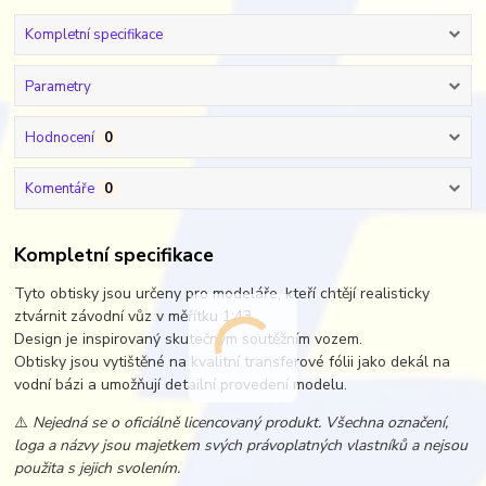
Kompletní specifikace
Parametry
Hodnocení
0
Komentáře
0
Kompletní specifikace
Tyto obtisky jsou určeny pro modeláře, kteří chtějí realisticky
ztvárnit závodní vůz v měřítku 1:43.
Design je inspirovaný skutečným soutěžním vozem.
Obtisky jsou vytištěné na kvalitní transferové fólii jako dekál na
vodní bázi a umožňují detailní provedení modelu.
⚠️
Nejedná se o oficiálně licencovaný produkt. Všechna označení,
loga a názvy jsou majetkem svých právoplatných vlastníků a nejsou
použita s jejich svolením.