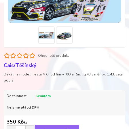
Ohodnotit produkt
Cais/Těšínský
Dekál na model Fiesta MKII od firmy IXO a Racing 43 v měřítku 1:43.
celý
popis
Dostupnost
Skladem
Nejsme plátci DPH
350 Kč
/
ks