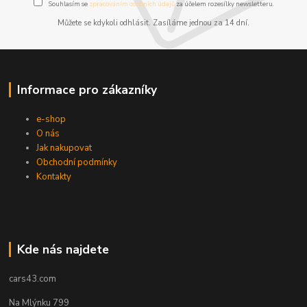
Souhlasím se
zpracováním osobních údajů
za účelem rozesílky newsletteru.
Můžete se kdykoli odhlásit. Zasíláme jednou za 14 dní.
Informace pro zákazníky
e-shop
O nás
Jak nakupovat
Obchodní podmínky
Kontakty
Kde nás najdete
cars43.com
Na Mlýnku 799