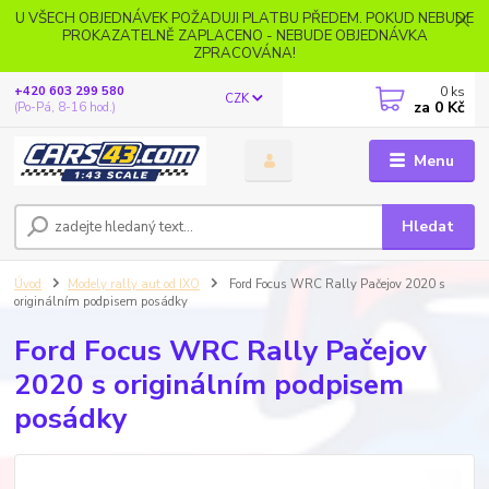
U VŠECH OBJEDNÁVEK POŽADUJI PLATBU PŘEDEM. POKUD NEBUDE
PROKAZATELNĚ ZAPLACENO - NEBUDE OBJEDNÁVKA
ZPRACOVÁNA!
0
ks
+420 603 299 580
CZK
za
0 Kč
(Po-Pá, 8-16 hod.)
Menu
Hledat
Úvod
Modely rally aut od IXO
Ford Focus WRC Rally Pačejov 2020 s
originálním podpisem posádky
Ford Focus WRC Rally Pačejov
2020 s originálním podpisem
posádky