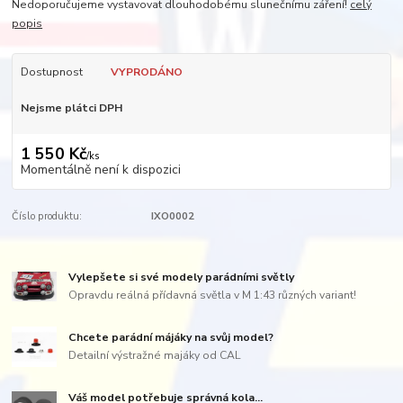
Nedoporučujeme vystavovat dlouhodobému slunečnímu záření!
celý
popis
Dostupnost
VYPRODÁNO
Nejsme plátci DPH
1 550 Kč
/
ks
Momentálně není k dispozici
Číslo produktu:
IXO0002
Vylepšete si své modely parádními světly
Opravdu reálná přídavná světla v M 1:43 různých variant!
Chcete parádní májáky na svůj model?
Detailní výstražné majáky od CAL
Váš model potřebuje správná kola...