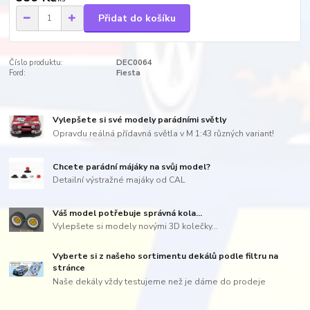
Přidat do košíku
Číslo produktu:
DEC0064
Ford:
Fiesta
Vylepšete si své modely parádními světly
Opravdu reálná přídavná světla v M 1:43 různých variant!
Chcete parádní májáky na svůj model?
Detailní výstražné majáky od CAL
Váš model potřebuje správná kola...
Vylepšete si modely novými 3D kolečky...
Vyberte si z našeho sortimentu dekálů podle filtru na
stránce
Naše dekály vždy testujeme než je dáme do prodeje