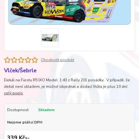
Ohodnotit produkt
Vlček/Šebrle
Dekál na Fiestu R5 IXO Model 1:43 z Rally 201 posádky . V případě, že
dekál není skladem, je možné objednat a dodací lhůta je plus 10 dní.
celý popis
Dostupnost
Skladem
Nejsme plátci DPH
339 Kč
/
ks