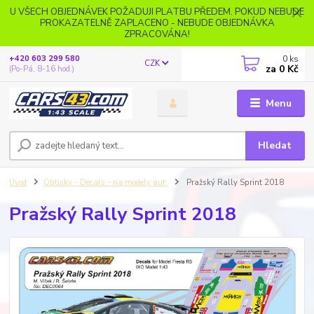
U VŠECH OBJEDNÁVEK POŽADUJI PLATBU PŘEDEM. POKUD NEBUDE
PROKAZATELNĚ ZAPLACENO - NEBUDE OBJEDNÁVKA
ZPRACOVÁNA!
0
ks
+420 603 299 580
CZK
za
0 Kč
(Po-Pá, 8-16 hod.)
Menu
Hledat
Úvod
Obtisky - Decals - na modely aut
Pražský Rally Sprint 2018
Pražský Rally Sprint 2018