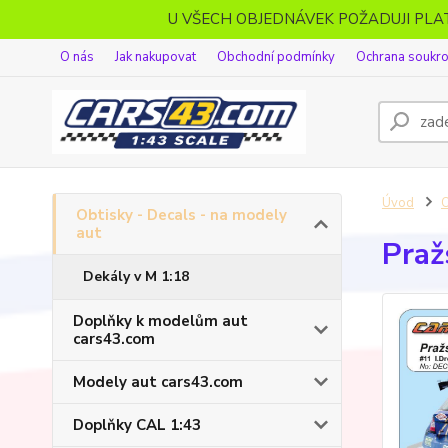
U VŠECH OBJEDNÁVEK POŽADUJI PL
O nás
Jak nakupovat
Obchodní podmínky
Ochrana soukr
Úvod
O
Obtisky - Decals - na modely
aut
Praž
Dekály v M 1:18
Doplňky k modelům aut
cars43.com
Modely aut cars43.com
Doplňky CAL 1:43