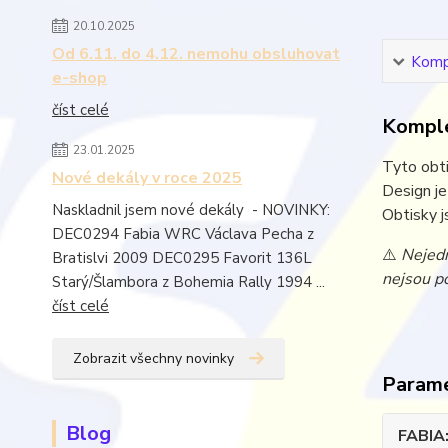
20.10.2025
Od 6.11. do 4.12. nemohu obsluhovat
Kompl
e-shop
číst celé
Komple
23.01.2025
Tyto obti
Nové dekály v roce 2025
Design j
Naskladnil jsem nové dekály - NOVINKY:
Obtisky j
DEC0294 Fabia WRC Václava Pecha z
⚠️
Nejedn
Bratislvi 2009 DEC0295 Favorit 136L
nejsou po
Starý/Šlambora z Bohemia Rally 1994 ...
číst celé
Zobrazit všechny novinky
Param
Blog
FABIA