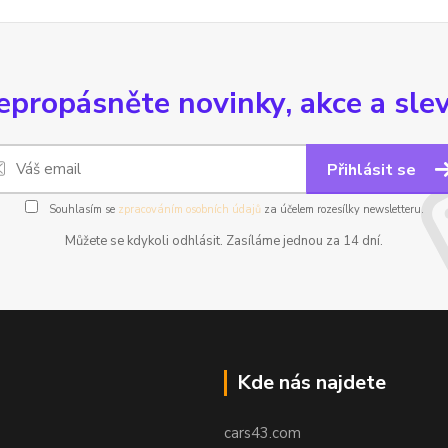
epropásněte novinky, akce a slev
Přihlásit se
Souhlasím se
zpracováním osobních údajů
za účelem rozesílky newsletteru.
Můžete se kdykoli odhlásit. Zasíláme jednou za 14 dní.
Kde nás najdete
cars43.com