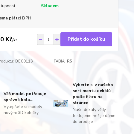
tupnost
Skladem
sme plátci DPH
0 Kč
Přidat do košíku
/
ks
roduktu:
DEC0113
FABIA:
R5
Vyberte si z našeho
sortimentu dekálů
Váš model potřebuje
podle filtru na
správná kola...
stránce
Vylepšete si modely
Naše dekály vždy
novými 3D kolečky...
testujeme než je dáme
do prodeje