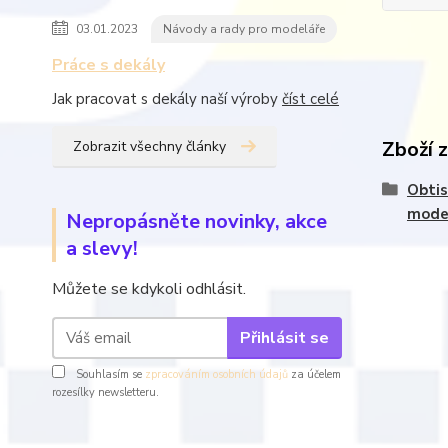
03.01.2023
Návody a rady pro modeláře
Práce s dekály
Jak pracovat s dekály naší výroby
číst celé
Zboží 
Zobrazit všechny články
Obtis
mode
Nepropásněte novinky, akce
a slevy!
Můžete se kdykoli odhlásit.
Přihlásit se
Souhlasím se
zpracováním osobních údajů
za účelem
rozesílky newsletteru.