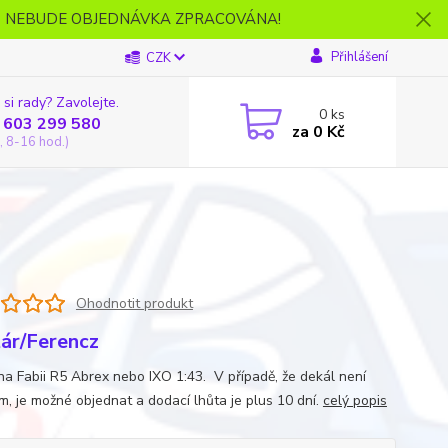
- NEBUDE OBJEDNÁVKA ZPRACOVÁNA!
Přihlášení
CZK
 si rady? Zavolejte.
0
ks
 603 299 580
za
0 Kč
, 8-16 hod.)
Ohodnotit produkt
ár/Ferencz
na Fabii R5 Abrex nebo IXO 1:43. V případě, že dekál není
m, je možné objednat a dodací lhůta je plus 10 dní.
celý popis