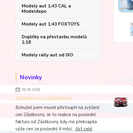
Modely aut 1:43 CAL a
Modeldepo
Modely aut 1:43 FOXTOYS
Doplňky na přestavbu modelů
1:18
Modely rally aut od IXO
Novinky
05.05.2026
Zvýšení cen u Zásilkovny.
Bohužel jsem musel přistoupit na zvýšení
cen Zásilkovny. Je to reakce na poslední
fakturu od Zásilkovny, kdy mě překvapila
výše cen za poslední 4 měsí...
číst celé