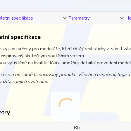
etní specifikace
Parametry
Ho
tní specifikace
sky jsou určeny pro modeláře, kteří chtějí realisticky ztvárnit zá
e inspirovaný skutečným soutěžním vozem.
sou vytištěné na kvalitní fólii a umožňují detailní provedení model
á se o oficiálně licencovaný produkt. Všechna označení, loga 
užita s jejich svolením.
etry
R5