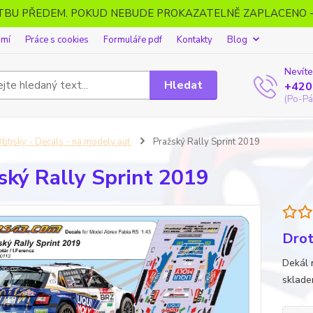
ATBU PŘEDEM. POKUD NEBUDE PROKAZATELNĚ ZAPLACENO 
omí
Práce s cookies
Formuláře pdf
Kontakty
Blog
Nevíte
Hledat
+420
(Po-Pá
btisky - Decals - na modely aut
Pražský Rally Sprint 2019
ský Rally Sprint 2019
Drot
Dekál 
sklade