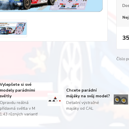
Dos
Nej
35
Číslo p
Vylepšete si své
modely parádními
Chcete parádní
světly
májáky na svůj model?
Opravdu reálná
Detailní výstražné
přídavná světla v M
majáky od CAL
1:43 různých variant!