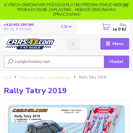
U VŠECH OBJEDNÁVEK POŽADUJI PLATBU PŘEDEM. POKUD NEBUDE
PROKAZATELNĚ ZAPLACENO - NEBUDE OBJEDNÁVKA
ZPRACOVÁNA!
0
ks
+420 603 299 580
CZK
za
0 Kč
(Po-Pá, 8-16 hod.)
Menu
Hledat
Úvod
Obtisky - Decals - na modely aut
Rally Tatry 2019
Rally Tatry 2019