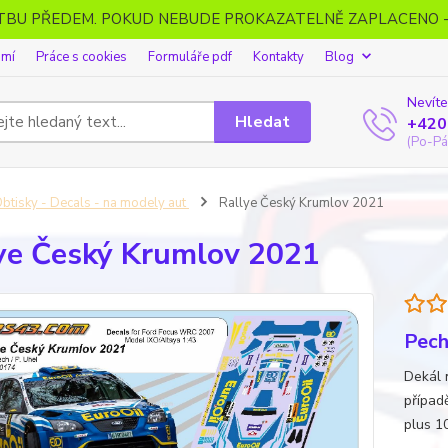
ATBU PŘEDEM. POKUD NEBUDE PROKAZATELNĚ ZAPLACENO 
omí
Práce s cookies
Formuláře pdf
Kontakty
Blog
Nevíte
Hledat
+420
(Po-Pá
btisky - Decals - na modely aut
Rallye Český Krumlov 2021
ye Český Krumlov 2021
Pech
Dekál 
případ
plus 1