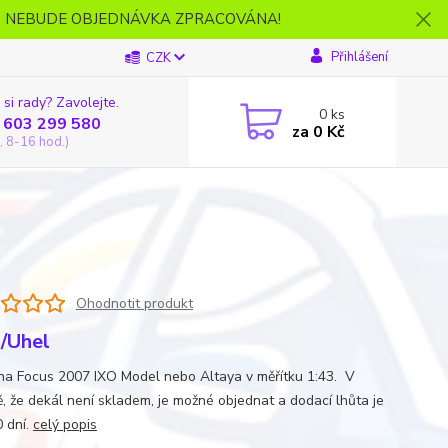
- NEBUDE OBJEDNÁVKA ZPRACOVÁNA!
Přihlášení
CZK
 si rady? Zavolejte.
0
ks
 603 299 580
za
0 Kč
, 8-16 hod.)
Ohodnotit produkt
/Uhel
na Focus 2007 IXO Model nebo Altaya v měřítku 1:43. V
ě, že dekál není skladem, je možné objednat a dodací lhůta je
0 dní.
celý popis