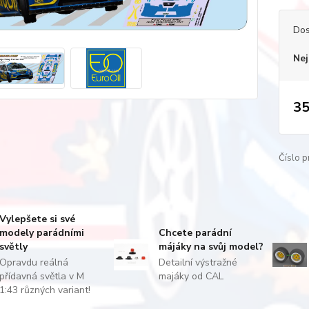
Dos
Nej
35
Číslo p
Vylepšete si své
modely parádními
Chcete parádní
světly
májáky na svůj model?
Opravdu reálná
Detailní výstražné
přídavná světla v M
majáky od CAL
1:43 různých variant!