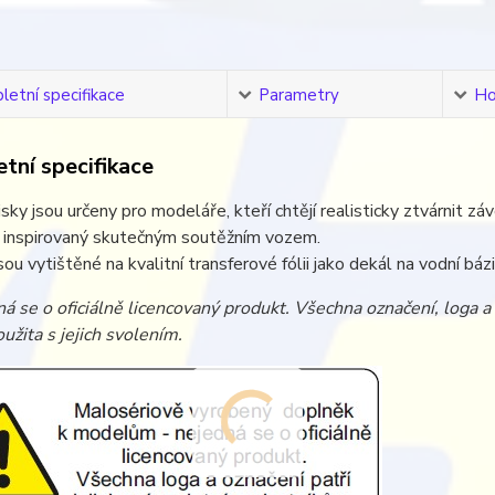
etní specifikace
Parametry
Ho
tní specifikace
sky jsou určeny pro modeláře, kteří chtějí realisticky ztvárnit zá
e inspirovaný skutečným soutěžním vozem.
sou vytištěné na kvalitní transferové fólii jako dekál na vodní bá
á se o oficiálně licencovaný produkt. Všechna označení, loga 
užita s jejich svolením.