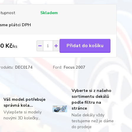
tupnost
Skladem
sme plátci DPH
0 Kč
Přidat do košíku
/
ks
roduktu:
DEC0174
Ford:
Focus 2007
Vyberte si z našeho
sortimentu dekálů
Váš model potřebuje
podle filtru na
správná kola...
stránce
Vylepšete si modely
Naše dekály vždy
novými 3D kolečky...
testujeme než je dáme
do prodeje