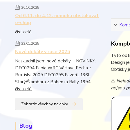
20.10.2025
Od 6.11. do 4.12. nemohu obsluhovat
e-shop
Kompl
číst celé
Komple
23.01.2025
Nové dekály v roce 2025
Tyto obti
Naskladnil jsem nové dekály - NOVINKY:
Design j
DEC0294 Fabia WRC Václava Pecha z
Obtisky j
Bratislvi 2009 DEC0295 Favorit 136L
⚠️
Nejedn
Starý/Šlambora z Bohemia Rally 1994 ...
nejsou po
číst celé
Zobrazit všechny novinky
Blog