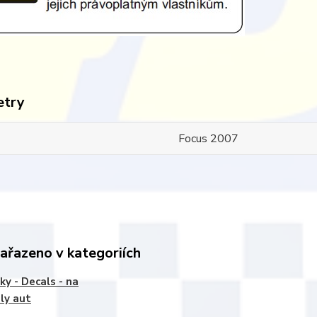
etry
Focus 2007
zařazeno v kategoriích
ky - Decals - na
ly aut