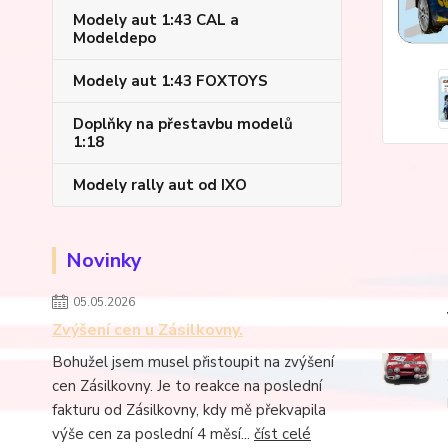
Modely aut 1:43 CAL a
Modeldepo
Modely aut 1:43 FOXTOYS
Doplňky na přestavbu modelů
1:18
Modely rally aut od IXO
Novinky
05.05.2026
Zvýšení cen u Zásilkovny.
Bohužel jsem musel přistoupit na zvýšení
cen Zásilkovny. Je to reakce na poslední
fakturu od Zásilkovny, kdy mě překvapila
výše cen za poslední 4 měsí...
číst celé