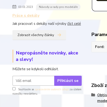
03.01.2023
Návody a rady pro modeláře
Práce s dekály
Jak pracovat s dekály naší výroby
číst celé
Param
Zobrazit všechny články
Ford
Nepropásněte novinky, akce
a slevy!
Můžete se kdykoli odhlásit.
Přihlásit se
Zboží 
Souhlasím se
zpracováním osobních údajů
za účelem
rozesílky newsletteru.
Obtis
mode