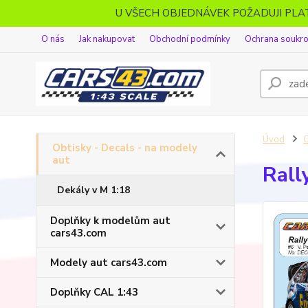
U VŠECH OBJEDNÁVEK POŽADUJI PL
O nás
Jak nakupovat
Obchodní podmínky
Ochrana soukr
Úvod
O
Obtisky - Decals - na modely
aut
Rall
Dekály v M 1:18
Doplňky k modelům aut
cars43.com
Modely aut cars43.com
Doplňky CAL 1:43