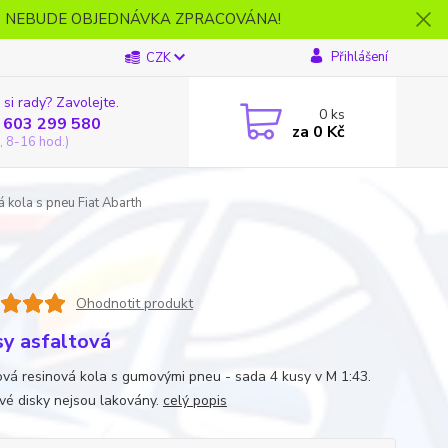
- NEBUDE OBJEDNÁVKA ZPRACOVÁNA!
Přihlášení
CZK
 si rady? Zavolejte.
0
ks
 603 299 580
za
0 Kč
, 8-16 hod.)
 kola s pneu Fiat Abarth
Ohodnotit produkt
sy asfaltová
vá resinová kola s gumovými pneu - sada 4 kusy v M 1:43.
vé disky nejsou lakovány.
celý popis