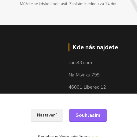
Můžete se kdykoli odhlásit. Zasíláme jednou za 14 dní.
Kde nás najdete
cars43.com
Na Mlýnku 799
46001 Liberec 12
Souhlasím
Nastavení
Souhlas můžete odmítnout
zde
.