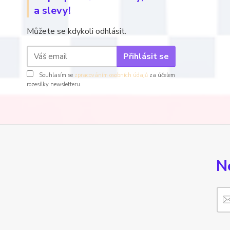
a slevy!
Můžete se kdykoli odhlásit.
Přihlásit se
Souhlasím se
zpracováním osobních údajů
za účelem
rozesílky newsletteru.
N