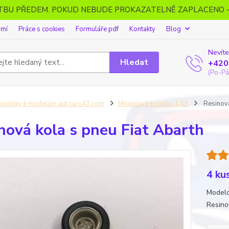
ATBU PŘEDEM. POKUD NEBUDE PROKAZATELNĚ ZAPLACENO 
omí
Práce s cookies
Formuláře pdf
Kontakty
Blog
Nevíte
Hledat
+420
(Po-Pá
oplňky k modelům aut cars43.com
Modelová kolečka 1:43
Resinová
nová kola s pneu Fiat Abarth
4 ku
Modelo
Resino