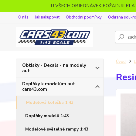
U VŠECH OBJEDNÁVEK POŽADUJI PL
O nás
Jak nakupovat
Obchodní podmínky
Ochrana soukr
Úvod
D
Obtisky - Decals - na modely
aut
Resi
Doplňky k modelům aut
cars43.com
Modelová kolečka 1:43
Doplňky modelů 1:43
Modelové světelné rampy 1:43