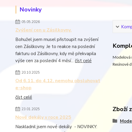
Novinky
05.05.2026
Kompl
Zvýšení cen u Zásilkovny.
Bohužel jsem musel přistoupit na zvýšení
Komple
cen Zásilkovny. Je to reakce na poslední
fakturu od Zásilkovny, kdy mě překvapila
Modelová r
výše cen za poslední 4 měsí...
číst celé
Resinové d
20.10.2025
Od 6.11. do 4.12. nemohu obsluhovat
e-shop
číst celé
Zboží 
23.01.2025
Nové dekály v roce 2025
Model
Naskladnil jsem nové dekály - NOVINKY: