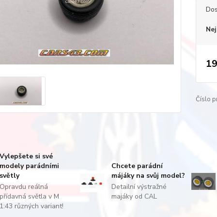
Dos
Nej
19
Číslo p
Vylepšete si své
modely parádními
Chcete parádní
světly
májáky na svůj model?
Opravdu reálná
Detailní výstražné
přídavná světla v M
majáky od CAL
1:43 různých variant!