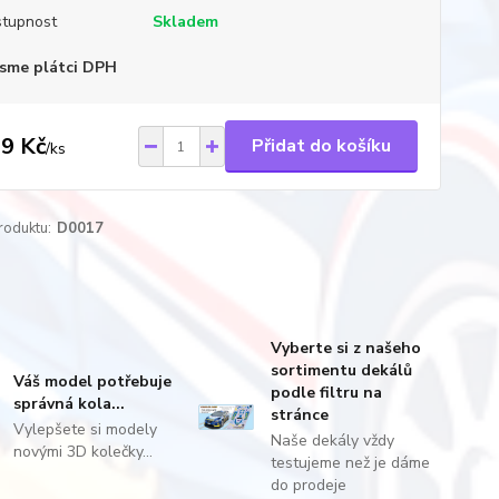
tupnost
Skladem
sme plátci DPH
9 Kč
Přidat do košíku
/
ks
roduktu:
D0017
Vyberte si z našeho
sortimentu dekálů
Váš model potřebuje
podle filtru na
správná kola...
stránce
Vylepšete si modely
Naše dekály vždy
novými 3D kolečky...
testujeme než je dáme
do prodeje