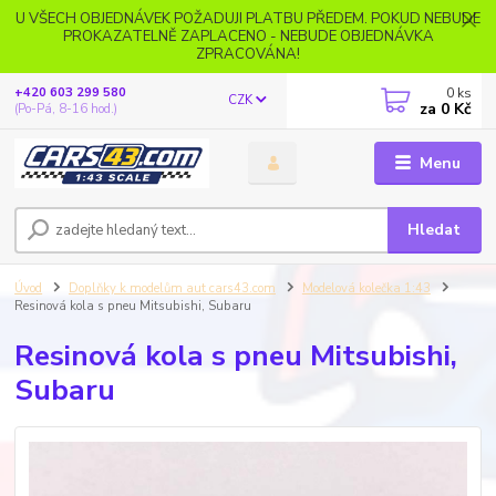
U VŠECH OBJEDNÁVEK POŽADUJI PLATBU PŘEDEM. POKUD NEBUDE
PROKAZATELNĚ ZAPLACENO - NEBUDE OBJEDNÁVKA
ZPRACOVÁNA!
0
ks
+420 603 299 580
CZK
za
0 Kč
(Po-Pá, 8-16 hod.)
Menu
Hledat
Úvod
Doplňky k modelům aut cars43.com
Modelová kolečka 1:43
Resinová kola s pneu Mitsubishi, Subaru
Resinová kola s pneu Mitsubishi,
Subaru