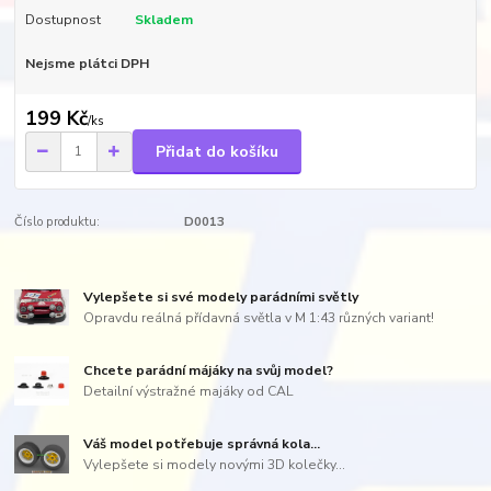
Dostupnost
Skladem
Nejsme plátci DPH
199 Kč
/
ks
Přidat do košíku
Číslo produktu:
D0013
Vylepšete si své modely parádními světly
Opravdu reálná přídavná světla v M 1:43 různých variant!
Chcete parádní májáky na svůj model?
Detailní výstražné majáky od CAL
Váš model potřebuje správná kola...
Vylepšete si modely novými 3D kolečky...