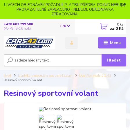
U VŠECH OBJEDNÁVEK POŽADUJI PLATBU PŘEDEM. POKUD NEBUDE
PROKAZATELNĚ ZAPLACENO - NEBUDE OBJEDNÁVKA
ZPRACOVÁNA!
0
ks
+420 603 299 580
CZK
za
0 Kč
(Po-Pá, 8-16 hod.)
Menu
Hledat
Úvod
Doplňky k modelům aut cars43.com
Doplňky modelů 1:43
Resinový sportovní volant
Resinový sportovní volant