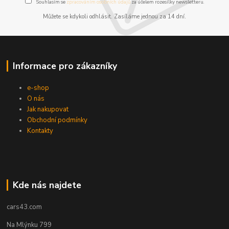
Souhlasím se
zpracováním osobních údajů
za účelem rozesílky newsletteru.
Můžete se kdykoli odhlásit. Zasíláme jednou za 14 dní.
Informace pro zákazníky
e-shop
O nás
Jak nakupovat
Obchodní podmínky
Kontakty
Kde nás najdete
cars43.com
Na Mlýnku 799