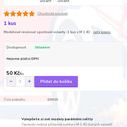
Ohodnotit produkt
1 kus
Modelové resinové sportovní volanty -1 kus v M 1:43.
celý popis
Dostupnost
Skladem
Nejsme plátci DPH
50 Kč
/
ks
Přidat do košíku
Číslo produktu:
D0025
Vylepšete si své modely parádními světly
Opravdu reálná přídavná světla v M 1:43 různých variant!