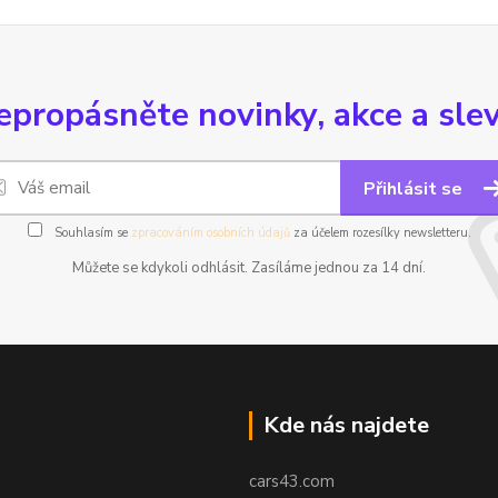
epropásněte novinky, akce a slev
Přihlásit se
Souhlasím se
zpracováním osobních údajů
za účelem rozesílky newsletteru.
Můžete se kdykoli odhlásit. Zasíláme jednou za 14 dní.
Kde nás najdete
cars43.com