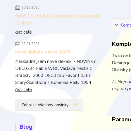
20.10.2025
Od 6.11. do 4.12. nemohu obsluhovat
e-shop
Kompl
číst celé
Komple
23.01.2025
Nové dekály v roce 2025
Tyto obti
Naskladnil jsem nové dekály - NOVINKY:
Design j
DEC0294 Fabia WRC Václava Pecha z
Obtisky j
Bratislvi 2009 DEC0295 Favorit 136L
⚠️
Nejedn
Starý/Šlambora z Bohemia Rally 1994 ...
nejsou po
číst celé
Zobrazit všechny novinky
Param
Blog