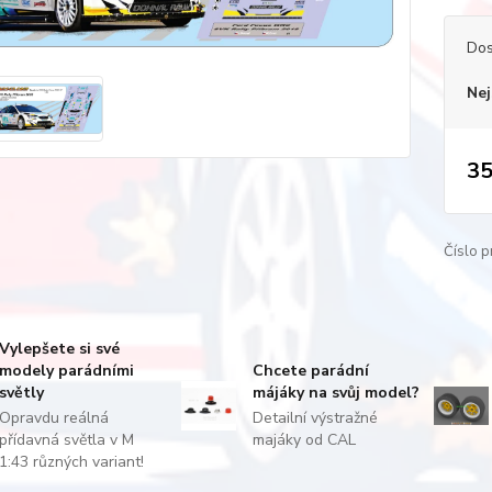
Dos
Nej
35
Číslo p
Vylepšete si své
modely parádními
Chcete parádní
světly
májáky na svůj model?
Opravdu reálná
Detailní výstražné
přídavná světla v M
majáky od CAL
1:43 různých variant!