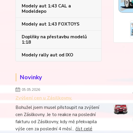
Modely aut 1:43 CAL a
Modeldepo
Modely aut 1:43 FOXTOYS
Doplňky na přestavbu modelů
1:18
Modely rally aut od IXO
Novinky
05.05.2026
Zvýšení cen u Zásilkovny.
Bohužel jsem musel přistoupit na zvýšení
cen Zásilkovny. Je to reakce na poslední
fakturu od Zásilkovny, kdy mě překvapila
výše cen za poslední 4 měsí...
číst celé