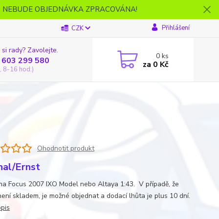
- NEBUDE OBJEDNÁVKA ZPRACOVÁNA!
Přihlášení
CZK
 si rady? Zavolejte.
0
ks
 603 299 580
za
0 Kč
, 8-16 hod.)
Ohodnotit produkt
al/Ernst
na Focus 2007 IXO Model nebo Altaya 1:43. V případě, že
není skladem, je možné objednat a dodací lhůta je plus 10 dní.
opis