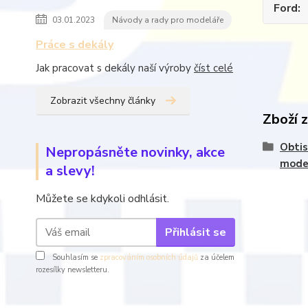
Ford
03.01.2023
Návody a rady pro modeláře
Práce s dekály
Jak pracovat s dekály naší výroby
číst celé
Zobrazit všechny články
Zboží 
Obtis
Nepropásněte novinky, akce
mode
a slevy!
Můžete se kdykoli odhlásit.
Přihlásit se
Souhlasím se
zpracováním osobních údajů
za účelem
rozesílky newsletteru.