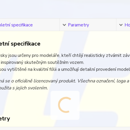
etní specifikace
Parametry
Ho
tní specifikace
sky jsou určeny pro modeláře, kteří chtějí realisticky ztvárnit zá
e inspirovaný skutečným soutěžním vozem.
sou vytištěné na kvalitní fólii a umožňují detailní provedení model
á se o oficiálně licencovaný produkt. Všechna označení, loga 
užita s jejich svolením.
etry