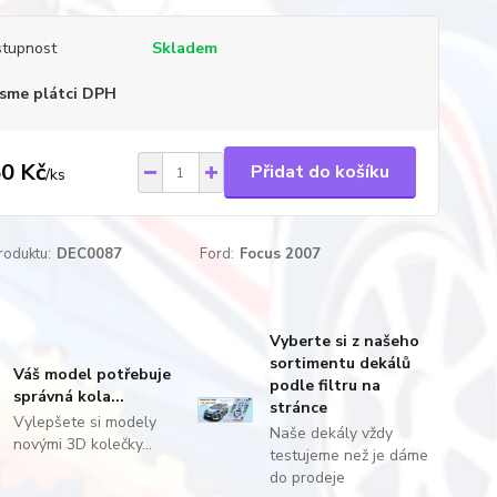
tupnost
Skladem
sme plátci DPH
0 Kč
Přidat do košíku
/
ks
roduktu:
DEC0087
Ford:
Focus 2007
Vyberte si z našeho
sortimentu dekálů
Váš model potřebuje
podle filtru na
správná kola...
stránce
Vylepšete si modely
Naše dekály vždy
novými 3D kolečky...
testujeme než je dáme
do prodeje