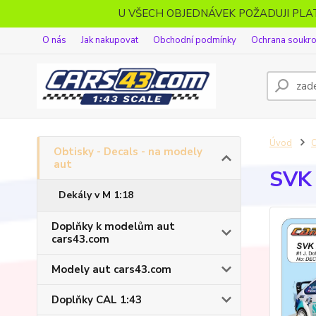
U VŠECH OBJEDNÁVEK POŽADUJI PL
O nás
Jak nakupovat
Obchodní podmínky
Ochrana soukr
Úvod
O
Obtisky - Decals - na modely
aut
SVK 
Dekály v M 1:18
Doplňky k modelům aut
cars43.com
Modely aut cars43.com
Doplňky CAL 1:43