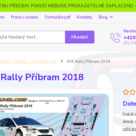
ATBU PŘEDEM. POKUD NEBUDE PROKAZATELNĚ ZAPLACENO 
omí
Práce s cookies
Formuláře pdf
Kontakty
Blog
Nevíte
Hledat
+420
(Po-Pá
btisky - Decals - na modely aut
SVK Rally Příbram 2018
Rally Příbram 2018
Dohn
Dekál 
dekál 
celý p