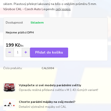
sklem. Plastový překryt lakovaný na bílo o vnějším průměru 5 mm.
Výrobce CAL - Czech Auto Legends
celý popis
Dostupnost
Skladem
Nejsme plátci DPH
199 Kč
/
ks
Přidat do košíku
Číslo produktu:
CALS004
Vylepšete si své modely parádními světly
Opravdu reálná přídavná světla v M 1:43 různých variant!
Chcete parádní májáky na svůj model?
Detailní výstražné majáky od CAL