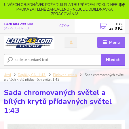
U VŠECH OBJEDNÁVEK POŽADUJI PLATBU PŘEDEM. POKUD NEBUDE
PROKAZATELNĚ ZAPLACENO - NEBUDE OBJEDNÁVKA
ZPRACOVÁNA!
0
ks
+420 603 299 580
CZK
za
0 Kč
(Po-Pá, 8-16 hod.)
Menu
Hledat
Úvod
Doplňky CAL 1:43
Přídavná světla
Sada chromovaných světel
a bílých krytů přídavných světel 1:43
Sada chromovaných světel a
bílých krytů přídavných světel
1:43