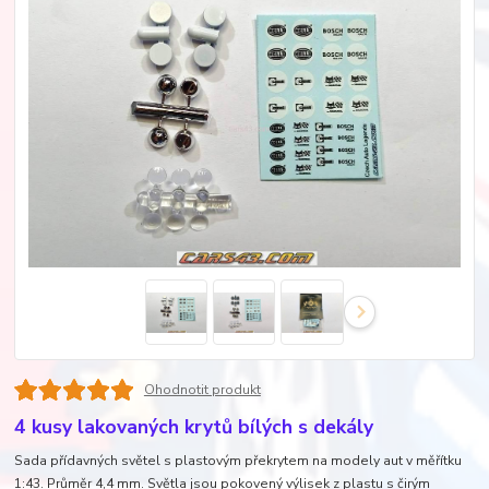
Ohodnotit produkt
4 kusy lakovaných krytů bílých s dekály
Sada přídavných světel s plastovým překrytem na modely aut v měřítku
1:43. Průměr 4,4 mm. Světla jsou pokovený výlisek z plastu s čirým