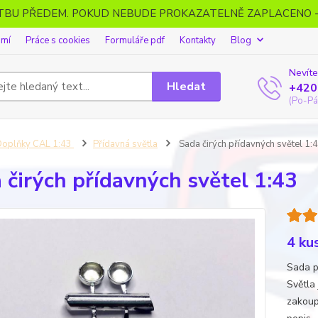
ATBU PŘEDEM. POKUD NEBUDE PROKAZATELNĚ ZAPLACENO 
omí
Práce s cookies
Formuláře pdf
Kontakty
Blog
Nevíte
Hledat
+420
(Po-Pá
oplňky CAL 1:43
Přídavná světla
Sada čirých přídavných světel 1:
 čirých přídavných světel 1:43
4 ku
Sada p
Světla
zakoup