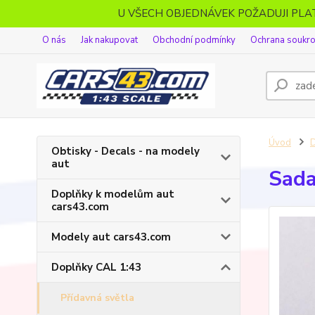
U VŠECH OBJEDNÁVEK POŽADUJI PL
O nás
Jak nakupovat
Obchodní podmínky
Ochrana soukr
Úvod
D
Obtisky - Decals - na modely
aut
Sada
Doplňky k modelům aut
cars43.com
Modely aut cars43.com
Doplňky CAL 1:43
Přídavná světla