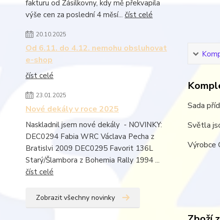
fakturu od Zásilkovny, kdy mě překvapila
výše cen za poslední 4 měsí...
číst celé
20.10.2025
Od 6.11. do 4.12. nemohu obsluhovat
Kompl
e-shop
číst celé
Komple
23.01.2025
Sada pří
Nové dekály v roce 2025
Naskladnil jsem nové dekály - NOVINKY:
Světla js
DEC0294 Fabia WRC Václava Pecha z
Výrobce 
Bratislvi 2009 DEC0295 Favorit 136L
Starý/Šlambora z Bohemia Rally 1994 ...
číst celé
Zobrazit všechny novinky
Zboží 