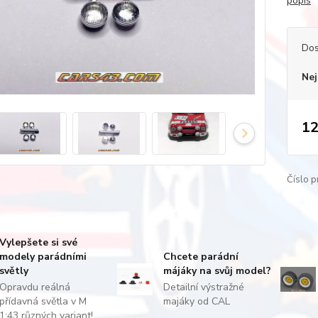
popis
Dos
Nej
12
Číslo p
Vylepšete si své
modely parádními
Chcete parádní
světly
májáky na svůj model?
Opravdu reálná
Detailní výstražné
přídavná světla v M
majáky od CAL
1:43 různých variant!