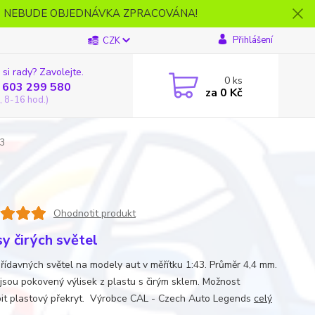
- NEBUDE OBJEDNÁVKA ZPRACOVÁNA!
Přihlášení
CZK
 si rady? Zavolejte.
0
ks
 603 299 580
za
0 Kč
, 8-16 hod.)
43
Ohodnotit produkt
sy čirých světel
řídavných světel na modely aut v měřítku 1:43. Průměr 4,4 mm.
 jsou pokovený výlisek z plastu s čirým sklem. Možnost
it plastový překryt. Výrobce CAL - Czech Auto Legends
celý