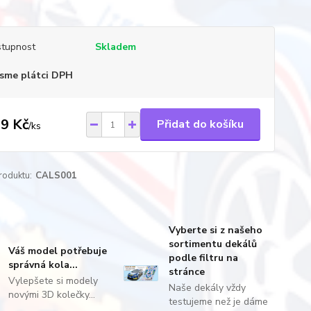
tupnost
Skladem
sme plátci DPH
9 Kč
Přidat do košíku
/
ks
roduktu:
CALS001
Vyberte si z našeho
sortimentu dekálů
Váš model potřebuje
podle filtru na
správná kola...
stránce
Vylepšete si modely
Naše dekály vždy
novými 3D kolečky...
testujeme než je dáme