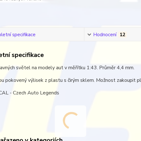
etní specifikace
Hodnocení
12
tní specifikace
davných světel na modely aut v měřítku 1:43. Průměr 4,4 mm.
ou pokovený výlisek z plastu s čirým sklem. Možnost zakoupit p
CAL - Czech Auto Legends
zařazeno v kategoriích