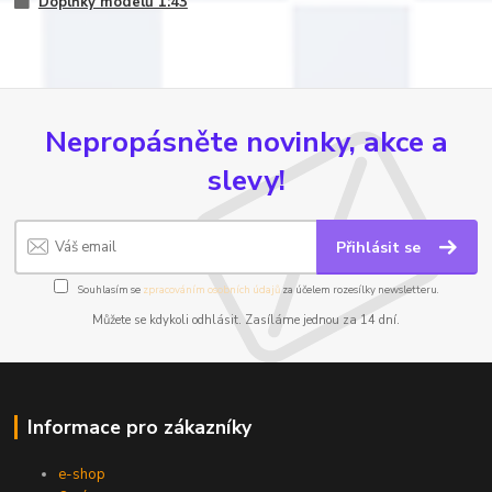
Doplňky modelů 1:43
Nepropásněte novinky, akce a
slevy!
Přihlásit se
Souhlasím se
zpracováním osobních údajů
za účelem rozesílky newsletteru.
Můžete se kdykoli odhlásit. Zasíláme jednou za 14 dní.
Informace pro zákazníky
e-shop