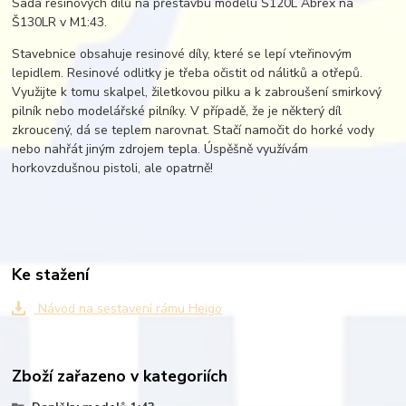
Sada resinových dílů na přestavbu modelu Š120L Abrex na
Š130LR v M1:43.
Stavebnice obsahuje resinové díly, které se lepí vteřinovým
lepidlem. Resinové odlitky je třeba očistit od nálitků a otřepů.
Využijte k tomu skalpel, žiletkovou pilku a k zabroušení smirkový
pilník nebo modelářské pilníky. V případě, že je některý díl
zkroucený, dá se teplem narovnat. Stačí namočit do horké vody
nebo nahřát jiným zdrojem tepla. Úspěšně využívám
horkovzdušnou pistoli, ale opatrně!
Ke stažení
Návod na sestavení rámu Heigo
Zboží zařazeno v kategoriích