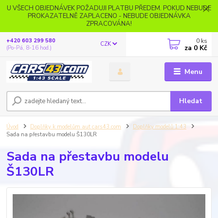
U VŠECH OBJEDNÁVEK POŽADUJI PLATBU PŘEDEM. POKUD NEBUDE
PROKAZATELNĚ ZAPLACENO - NEBUDE OBJEDNÁVKA
ZPRACOVÁNA!
0
ks
+420 603 299 580
CZK
za
0 Kč
(Po-Pá, 8-16 hod.)
Menu
Hledat
Úvod
Doplňky k modelům aut cars43.com
Doplňky modelů 1:43
Sada na přestavbu modelu Š130LR
Sada na přestavbu modelu
Š130LR