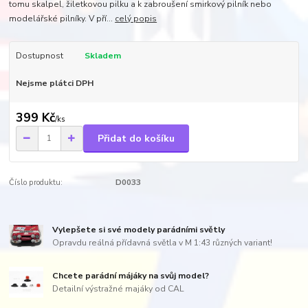
tomu skalpel, žiletkovou pilku a k zabroušení smirkový pilník nebo
modelářské pilníky. V pří...
celý popis
Dostupnost
Skladem
Nejsme plátci DPH
399 Kč
/
ks
Přidat do košíku
Číslo produktu:
D0033
Vylepšete si své modely parádními světly
Opravdu reálná přídavná světla v M 1:43 různých variant!
Chcete parádní májáky na svůj model?
Detailní výstražné majáky od CAL