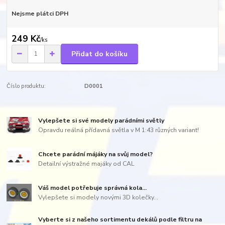
Nejsme plátci DPH
249 Kč
/
ks
Přidat do košíku
Číslo produktu:
D0001
Vylepšete si své modely parádními světly
Opravdu reálná přídavná světla v M 1:43 různých variant!
Chcete parádní májáky na svůj model?
Detailní výstražné majáky od CAL
Váš model potřebuje správná kola...
Vylepšete si modely novými 3D kolečky...
Vyberte si z našeho sortimentu dekálů podle filtru na