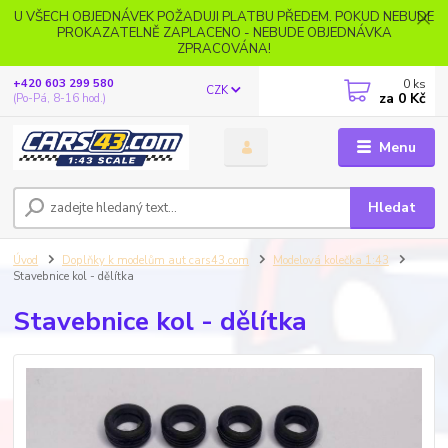
U VŠECH OBJEDNÁVEK POŽADUJI PLATBU PŘEDEM. POKUD NEBUDE
PROKAZATELNĚ ZAPLACENO - NEBUDE OBJEDNÁVKA
ZPRACOVÁNA!
0
ks
+420 603 299 580
CZK
za
0 Kč
(Po-Pá, 8-16 hod.)
Menu
Hledat
Úvod
Doplňky k modelům aut cars43.com
Modelová kolečka 1:43
Stavebnice kol - dělítka
Stavebnice kol - dělítka