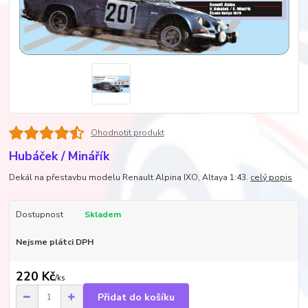
Ohodnotit produkt
Hubáček / Minářík
Dekál na přestavbu modelu Renault Alpina IXO, Altaya 1:43.
celý popis
Dostupnost
Skladem
Nejsme plátci DPH
220 Kč
/
ks
Přidat do košíku