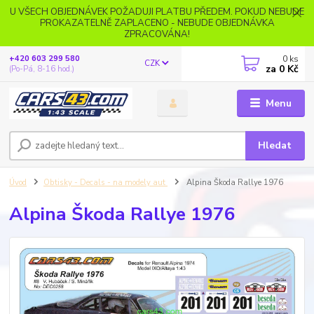
U VŠECH OBJEDNÁVEK POŽADUJI PLATBU PŘEDEM. POKUD NEBUDE
PROKAZATELNĚ ZAPLACENO - NEBUDE OBJEDNÁVKA
ZPRACOVÁNA!
0
ks
+420 603 299 580
CZK
za
0 Kč
(Po-Pá, 8-16 hod.)
Menu
Hledat
Úvod
Obtisky - Decals - na modely aut
Alpina Škoda Rallye 1976
Alpina Škoda Rallye 1976