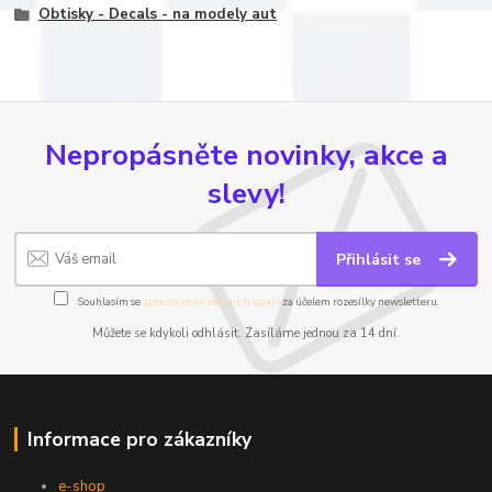
Obtisky - Decals - na modely aut
Nepropásněte novinky, akce a
slevy!
Přihlásit se
Souhlasím se
zpracováním osobních údajů
za účelem rozesílky newsletteru.
Můžete se kdykoli odhlásit. Zasíláme jednou za 14 dní.
Informace pro zákazníky
e-shop