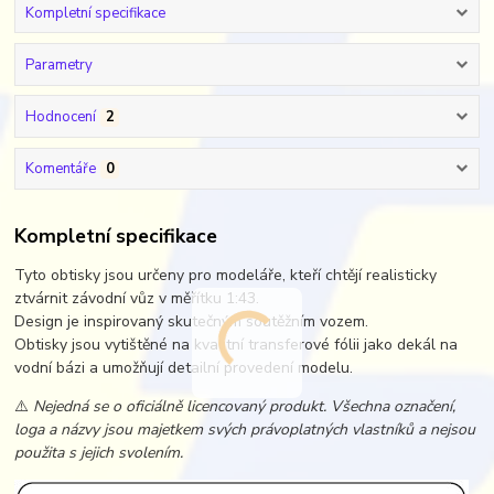
Kompletní specifikace
Parametry
Hodnocení
2
Komentáře
0
Kompletní specifikace
Tyto obtisky jsou určeny pro modeláře, kteří chtějí realisticky
ztvárnit závodní vůz v měřítku 1:43.
Design je inspirovaný skutečným soutěžním vozem.
Obtisky jsou vytištěné na kvalitní transferové fólii jako dekál na
vodní bázi a umožňují detailní provedení modelu.
⚠️
Nejedná se o oficiálně licencovaný produkt. Všechna označení,
loga a názvy jsou majetkem svých právoplatných vlastníků a nejsou
použita s jejich svolením.