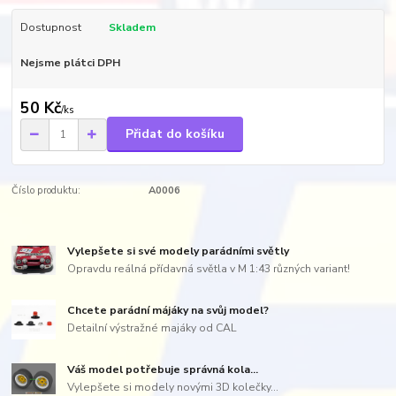
Dostupnost
Skladem
Nejsme plátci DPH
50 Kč
/
ks
Přidat do košíku
Číslo produktu:
A0006
Vylepšete si své modely parádními světly
Opravdu reálná přídavná světla v M 1:43 různých variant!
Chcete parádní májáky na svůj model?
Detailní výstražné majáky od CAL
Váš model potřebuje správná kola...
Vylepšete si modely novými 3D kolečky...