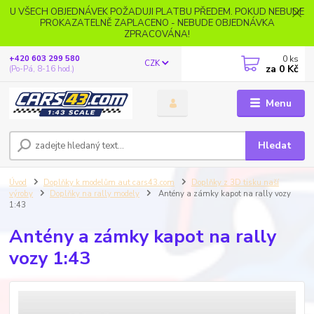
U VŠECH OBJEDNÁVEK POŽADUJI PLATBU PŘEDEM. POKUD NEBUDE
PROKAZATELNĚ ZAPLACENO - NEBUDE OBJEDNÁVKA
ZPRACOVÁNA!
0
ks
+420 603 299 580
CZK
za
0 Kč
(Po-Pá, 8-16 hod.)
Menu
Hledat
Úvod
Doplňky k modelům aut cars43.com
Doplňky z 3D tisku naší
výroby
Doplňky na rally modely
Antény a zámky kapot na rally vozy
1:43
Antény a zámky kapot na rally
vozy 1:43