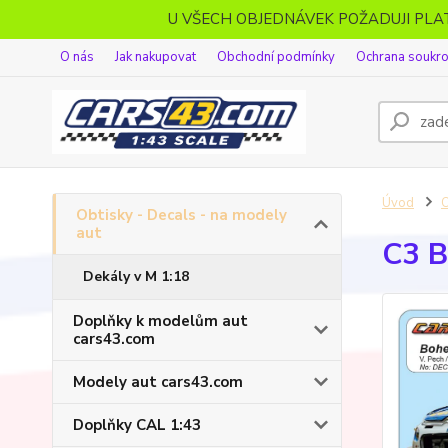
U VŠECH OBJEDNÁVEK POŽADUJI PL
O nás
Jak nakupovat
Obchodní podmínky
Ochrana soukr
Úvod
O
Obtisky - Decals - na modely
aut
C3 B
Dekály v M 1:18
Doplňky k modelům aut
cars43.com
Modely aut cars43.com
Doplňky CAL 1:43