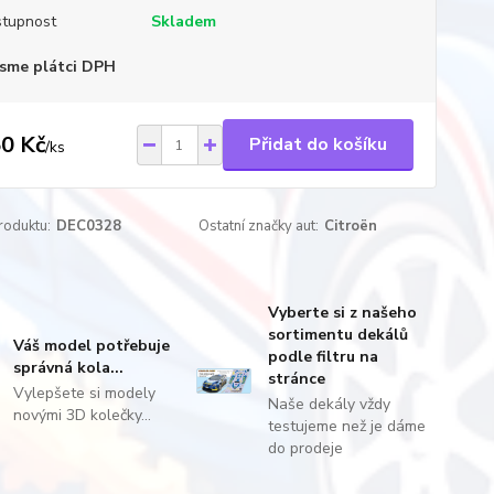
tupnost
Skladem
sme plátci DPH
0 Kč
Přidat do košíku
/
ks
roduktu:
DEC0328
Ostatní značky aut:
Citroën
Vyberte si z našeho
sortimentu dekálů
Váš model potřebuje
podle filtru na
správná kola...
stránce
Vylepšete si modely
Naše dekály vždy
novými 3D kolečky...
testujeme než je dáme
do prodeje