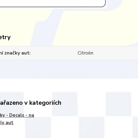
etry
í značky aut
Citroën
zařazeno v kategoriích
ky - Decals - na
ly aut