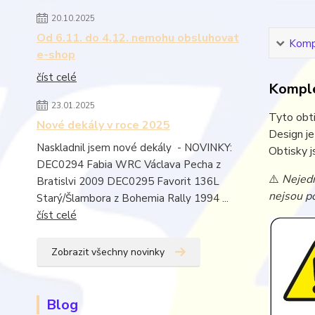
20.10.2025
Od 6.11. do 4.12. nemohu obsluhovat
Kompl
e-shop
číst celé
Komple
23.01.2025
Tyto obti
Nové dekály v roce 2025
Design j
Naskladnil jsem nové dekály - NOVINKY:
Obtisky j
DEC0294 Fabia WRC Václava Pecha z
⚠️
Nejedn
Bratislvi 2009 DEC0295 Favorit 136L
nejsou po
Starý/Šlambora z Bohemia Rally 1994 ...
číst celé
Zobrazit všechny novinky
Blog