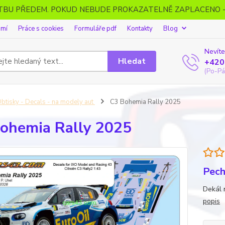
ATBU PŘEDEM. POKUD NEBUDE PROKAZATELNĚ ZAPLACENO 
omí
Práce s cookies
Formuláře pdf
Kontakty
Blog
Nevíte
Hledat
+420
(Po-Pá
btisky - Decals - na modely aut
C3 Bohemia Rally 2025
ohemia Rally 2025
Pech
Dekál 
popis