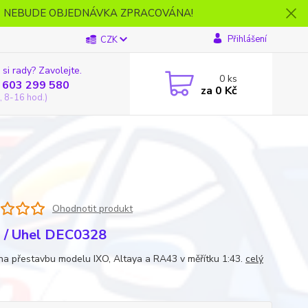
- NEBUDE OBJEDNÁVKA ZPRACOVÁNA!
Přihlášení
CZK
 si rady? Zavolejte.
0
ks
 603 299 580
za
0 Kč
, 8-16 hod.)
Ohodnotit produkt
 / Uhel DEC0328
na přestavbu modelu IXO, Altaya a RA43 v měřítku 1:43.
celý