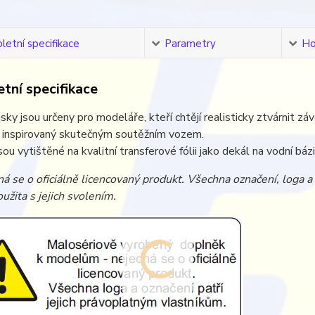
etní specifikace
Parametry
Ho
tní specifikace
sky jsou určeny pro modeláře, kteří chtějí realisticky ztvárnit zá
e inspirovaný skutečným soutěžním vozem.
sou vytištěné na kvalitní transferové fólii jako dekál na vodní bá
á se o oficiálně licencovaný produkt. Všechna označení, loga 
užita s jejich svolením.