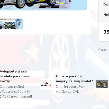
Dos
Nej
35
Číslo p
Vylepšete si své
modely parádními
Chcete parádní
světly
májáky na svůj model?
Opravdu reálná
Detailní výstražné
přídavná světla v M
majáky od CAL
1:43 různých variant!