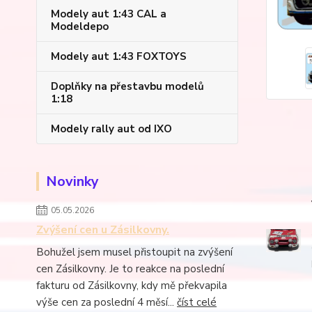
Modely aut 1:43 CAL a
Modeldepo
Modely aut 1:43 FOXTOYS
Doplňky na přestavbu modelů
1:18
Modely rally aut od IXO
Novinky
05.05.2026
Zvýšení cen u Zásilkovny.
Bohužel jsem musel přistoupit na zvýšení
cen Zásilkovny. Je to reakce na poslední
fakturu od Zásilkovny, kdy mě překvapila
výše cen za poslední 4 měsí...
číst celé