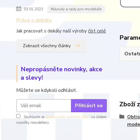
03.01.2023
Návody a rady pro modeláře
Práce s dekály
Jak pracovat s dekály naší výroby
číst celé
Param
Zobrazit všechny články
Ostatn
Nepropásněte novinky, akce
a slevy!
Můžete se kdykoli odhlásit.
Zboží 
Přihlásit se
Obtis
Souhlasím se
zpracováním osobních údajů
za účelem
rozesílky newsletteru.
mode