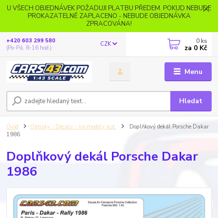
U VŠECH OBJEDNÁVEK POŽADUJI PLATBU PŘEDEM. POKUD NEBUDE
PROKAZATELNĚ ZAPLACENO - NEBUDE OBJEDNÁVKA
ZPRACOVÁNA!
0
ks
+420 603 299 580
CZK
za
0 Kč
(Po-Pá, 8-16 hod.)
Menu
Hledat
Úvod
Obtisky - Decals - na modely aut
Doplňkový dekál Porsche Dakar
1986
Doplňkový dekál Porsche Dakar
1986