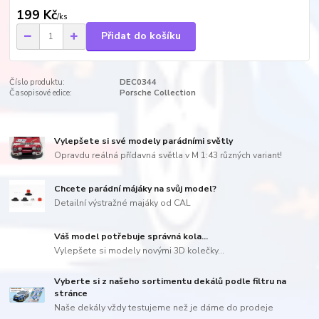
199 Kč
/
ks
Přidat do košíku
Číslo produktu:
DEC0344
Časopisové edice:
Porsche Collection
Vylepšete si své modely parádními světly
Opravdu reálná přídavná světla v M 1:43 různých variant!
Chcete parádní májáky na svůj model?
Detailní výstražné majáky od CAL
Váš model potřebuje správná kola...
Vylepšete si modely novými 3D kolečky...
Vyberte si z našeho sortimentu dekálů podle filtru na
stránce
Naše dekály vždy testujeme než je dáme do prodeje