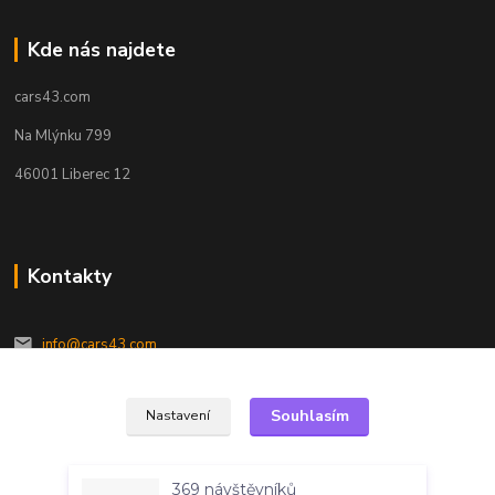
Kde nás najdete
cars43.com
Na Mlýnku 799
46001 Liberec 12
Kontakty
info@cars43.com
Souhlasím
Nastavení
369 návštěvníků
navštívilo tuto stránku
Souhlas můžete odmítnout
zde
.