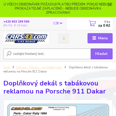
U VŠECH OBJEDNÁVEK POŽADUJI PLATBU PŘEDEM. POKUD NEBUDE
PROKAZATELNĚ ZAPLACENO - NEBUDE OBJEDNÁVKA
ZPRACOVÁNA!
0
ks
+420 603 299 580
CZK
za
0 Kč
(Po-Pá, 8-16 hod.)
Menu
Hledat
Úvod
Obtisky - Decals - na modely aut
Doplňkový dekál s tabákovou
reklamou na Porsche 911 Dakar
Doplňkový dekál s tabákovou
reklamou na Porsche 911 Dakar