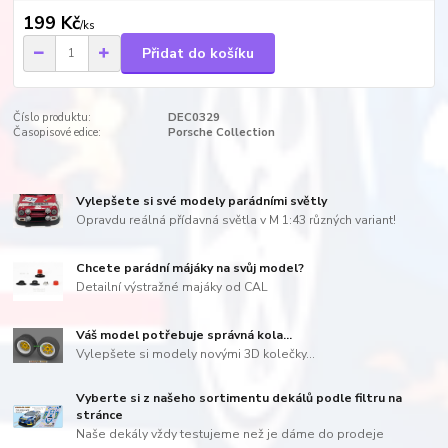
199 Kč
/
ks
Přidat do košíku
Číslo produktu:
DEC0329
Časopisové edice:
Porsche Collection
Vylepšete si své modely parádními světly
Opravdu reálná přídavná světla v M 1:43 různých variant!
Chcete parádní májáky na svůj model?
Detailní výstražné majáky od CAL
Váš model potřebuje správná kola...
Vylepšete si modely novými 3D kolečky...
Vyberte si z našeho sortimentu dekálů podle filtru na
stránce
Naše dekály vždy testujeme než je dáme do prodeje