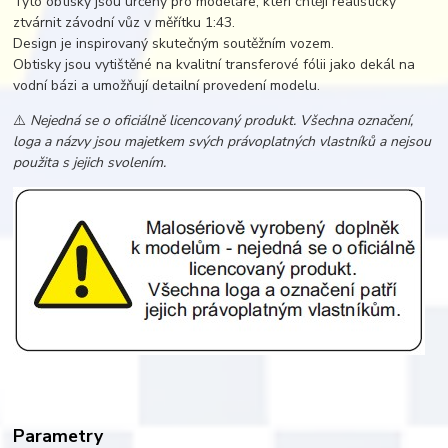
Tyto obtisky jsou určeny pro modeláře, kteří chtějí realisticky
ztvárnit závodní vůz v měřítku 1:43.
Design je inspirovaný skutečným soutěžním vozem.
Obtisky jsou vytištěné na kvalitní transferové fólii jako dekál na
vodní bázi a umožňují detailní provedení modelu.
⚠️
Nejedná se o oficiálně licencovaný produkt. Všechna označení,
loga a názvy jsou majetkem svých právoplatných vlastníků a nejsou
použita s jejich svolením.
Parametry