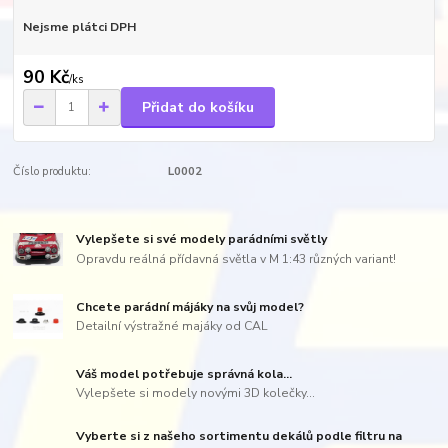
Nejsme plátci DPH
90 Kč
/
ks
Přidat do košíku
Číslo produktu:
L0002
Vylepšete si své modely parádními světly
Opravdu reálná přídavná světla v M 1:43 různých variant!
Chcete parádní májáky na svůj model?
Detailní výstražné majáky od CAL
Váš model potřebuje správná kola...
Vylepšete si modely novými 3D kolečky...
Vyberte si z našeho sortimentu dekálů podle filtru na