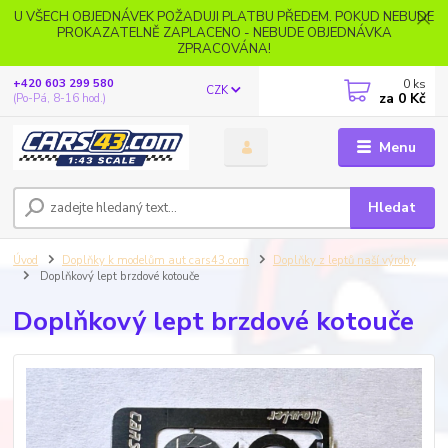
U VŠECH OBJEDNÁVEK POŽADUJI PLATBU PŘEDEM. POKUD NEBUDE
PROKAZATELNĚ ZAPLACENO - NEBUDE OBJEDNÁVKA
ZPRACOVÁNA!
0
ks
+420 603 299 580
CZK
za
0 Kč
(Po-Pá, 8-16 hod.)
Menu
Hledat
Úvod
Doplňky k modelům aut cars43.com
Doplňky z leptů naší výroby
Doplňkový lept brzdové kotouče
Doplňkový lept brzdové kotouče