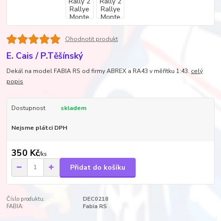
Ohodnotit produkt
E. Cais / P.Těšínský
Dekál na model FABIA RS od firmy ABREX a RA43 v měřítku 1:43.
celý
popis
Dostupnost
skladem
Nejsme plátci DPH
350 Kč
/
ks
Přidat do košíku
Číslo produktu:
DEC0218
FABIA:
Fabia RS