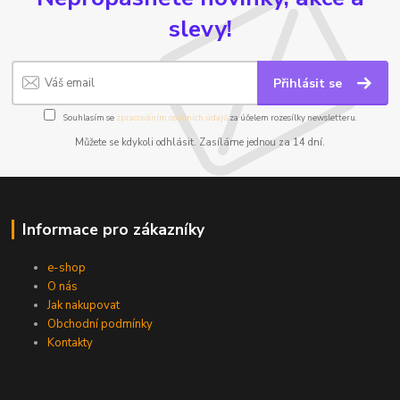
slevy!
Přihlásit se
Souhlasím se
zpracováním osobních údajů
za účelem rozesílky newsletteru.
Můžete se kdykoli odhlásit. Zasíláme jednou za 14 dní.
Informace pro zákazníky
e-shop
O nás
Jak nakupovat
Obchodní podmínky
Kontakty