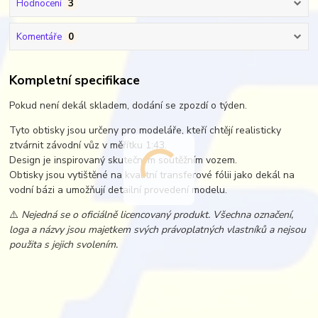
Hodnocení
3
Komentáře
0
Kompletní specifikace
Pokud není dekál skladem, dodání se zpozdí o týden.
Tyto obtisky jsou určeny pro modeláře, kteří chtějí realisticky
ztvárnit závodní vůz v měřítku 1:43.
Design je inspirovaný skutečným soutěžním vozem.
Obtisky jsou vytištěné na kvalitní transferové fólii jako dekál na
vodní bázi a umožňují detailní provedení modelu.
⚠️
Nejedná se o oficiálně licencovaný produkt. Všechna označení,
loga a názvy jsou majetkem svých právoplatných vlastníků a nejsou
použita s jejich svolením.