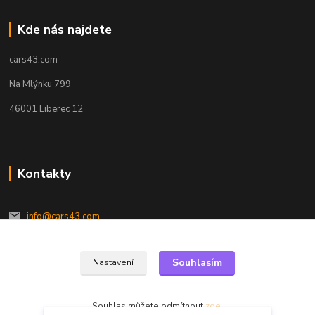
Kde nás najdete
cars43.com
Na Mlýnku 799
46001 Liberec 12
Kontakty
info@cars43.com
Souhlasím
Nastavení
Souhlas můžete odmítnout
zde
.
412 návštěvníků