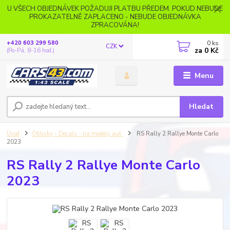
U VŠECH OBJEDNÁVEK POŽADUJI PLATBU PŘEDEM. POKUD NEBUDE
PROKAZATELNĚ ZAPLACENO - NEBUDE OBJEDNÁVKA
ZPRACOVÁNA!
0
ks
+420 603 299 580
CZK
za
0 Kč
(Po-Pá, 8-16 hod.)
Menu
Hledat
Úvod
Obtisky - Decals - na modely aut
RS Rally 2 Rallye Monte Carlo
2023
RS Rally 2 Rallye Monte Carlo
2023