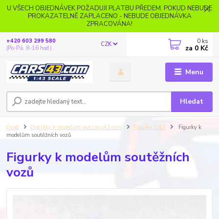
U VŠECH OBJEDNÁVEK POŽADUJI PLATBU PŘEDEM. POKUD NEBUDE
PROKAZATELNĚ ZAPLACENO - NEBUDE OBJEDNÁVKA
ZPRACOVÁNA!
0
ks
+420 603 299 580
CZK
za
0 Kč
(Po-Pá, 8-16 hod.)
Menu
Hledat
Úvod
Doplňky k modelům aut cars43.com
Figurky 1:43
Figurky k
modelům soutěžních vozů
Figurky k modelům soutěžních
vozů