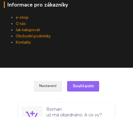
Informace pro zákazníky
e-shop
O nás
Jak nakupovat
Obchodní podmínky
Kontakty
Kde nás najdete
Souhlasím
Nastavení
cars43.com
Na Mlýnku 799
Roman
Souhlas můžete odmítnout
zde
.
46001 Liberec 12
už má objednáno. A co vy?
před 2 dny
Overenyweb.cz