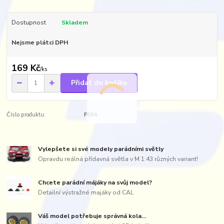
Dostupnost
Skladem
Nejsme plátci DPH
169 Kč
/
ks
Přidat do košíku
Číslo produktu:
F004
Vylepšete si své modely parádními světly
Opravdu reálná přídavná světla v M 1:43 různých variant!
Chcete parádní májáky na svůj model?
Detailní výstražné majáky od CAL
Váš model potřebuje správná kola...