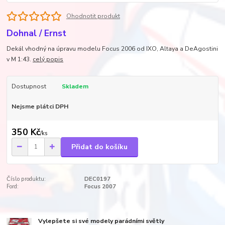
Ohodnotit produkt
Dohnal / Ernst
Dekál vhodný na úpravu modelu Focus 2006 od IXO, Altaya a DeAgostini
v M 1:43.
celý popis
Dostupnost
Skladem
Nejsme plátci DPH
350 Kč
/
ks
Přidat do košíku
Číslo produktu:
DEC0197
Ford:
Focus 2007
Vylepšete si své modely parádními světly