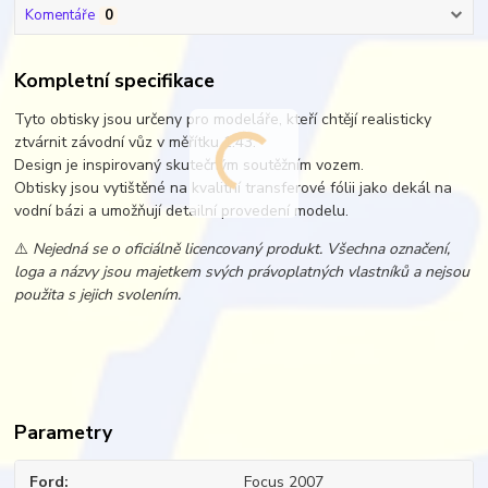
Komentáře
0
Kompletní specifikace
Tyto obtisky jsou určeny pro modeláře, kteří chtějí realisticky
ztvárnit závodní vůz v měřítku 1:43.
Design je inspirovaný skutečným soutěžním vozem.
Obtisky jsou vytištěné na kvalitní transferové fólii jako dekál na
vodní bázi a umožňují detailní provedení modelu.
⚠️
Nejedná se o oficiálně licencovaný produkt. Všechna označení,
loga a názvy jsou majetkem svých právoplatných vlastníků a nejsou
použita s jejich svolením.
Parametry
Ford
Focus 2007