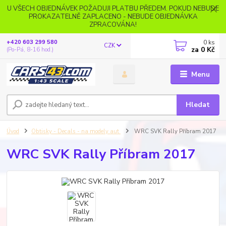
U VŠECH OBJEDNÁVEK POŽADUJI PLATBU PŘEDEM. POKUD NEBUDE
PROKAZATELNĚ ZAPLACENO - NEBUDE OBJEDNÁVKA
ZPRACOVÁNA!
0
ks
+420 603 299 580
CZK
za
0 Kč
(Po-Pá, 8-16 hod.)
Menu
Hledat
Úvod
Obtisky - Decals - na modely aut
WRC SVK Rally Příbram 2017
WRC SVK Rally Příbram 2017