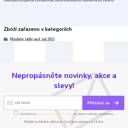
Nedoporučujeme vystavovat dlouhodobému slunečnímu záření!
Zboží zařazeno v kategoriích
Modely rally aut od IXO
Nepropásněte novinky, akce a
slevy!
Přihlásit se
Souhlasím se
zpracováním osobních údajů
za účelem rozesílky newsletteru.
Můžete se kdykoli odhlásit. Zasíláme jednou za 14 dní.