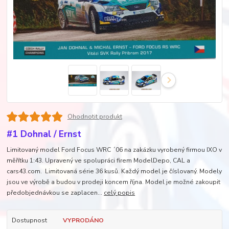
Ohodnotit produkt
#1 Dohnal / Ernst
Limitovaný model Ford Focus WRC ´06 na zakázku vyrobený firmou IXO v
měřítku 1:43. Upravený ve spolupráci firem ModelDepo, CAL a
cars43.com. Limitovaná série 36 kusů. Každý model je číslovaný. Modely
jsou ve výrobě a budou v prodeji koncem října. Model je možné zakoupit
předobjednávkou se zaplacen...
celý popis
Dostupnost
VYPRODÁNO