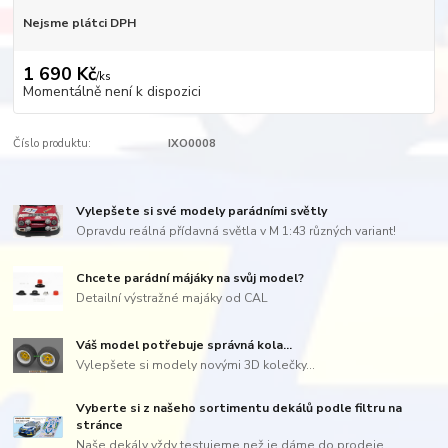
Nejsme plátci DPH
1 690 Kč
/
ks
Momentálně není k dispozici
Číslo produktu:
IXO0008
Vylepšete si své modely parádními světly
Opravdu reálná přídavná světla v M 1:43 různých variant!
Chcete parádní májáky na svůj model?
Detailní výstražné majáky od CAL
Váš model potřebuje správná kola...
Vylepšete si modely novými 3D kolečky...
Vyberte si z našeho sortimentu dekálů podle filtru na
stránce
Naše dekály vždy testujeme než je dáme do prodeje