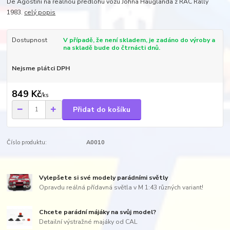
De Agostini na realnou předlohu vozu Johna Hauglanda z RAC Rally
1983.
celý popis
Dostupnost
V případě, že není skladem, je zadáno do výroby a
na skladě bude do čtrnácti dnů.
Nejsme plátci DPH
849 Kč
/
ks
Přidat do košíku
Číslo produktu:
A0010
Vylepšete si své modely parádními světly
Opravdu reálná přídavná světla v M 1:43 různých variant!
Chcete parádní májáky na svůj model?
Detailní výstražné majáky od CAL