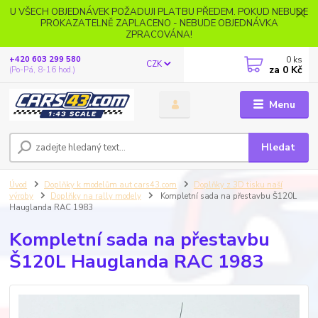
U VŠECH OBJEDNÁVEK POŽADUJI PLATBU PŘEDEM. POKUD NEBUDE
PROKAZATELNĚ ZAPLACENO - NEBUDE OBJEDNÁVKA
ZPRACOVÁNA!
0
ks
+420 603 299 580
CZK
za
0 Kč
(Po-Pá, 8-16 hod.)
Menu
Hledat
Úvod
Doplňky k modelům aut cars43.com
Doplňky z 3D tisku naší
výroby
Doplňky na rally modely
Kompletní sada na přestavbu Š120L
Hauglanda RAC 1983
Kompletní sada na přestavbu
Š120L Hauglanda RAC 1983