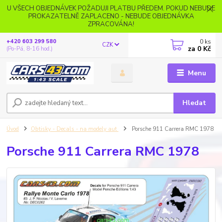
U VŠECH OBJEDNÁVEK POŽADUJI PLATBU PŘEDEM. POKUD NEBUDE
PROKAZATELNĚ ZAPLACENO - NEBUDE OBJEDNÁVKA
ZPRACOVÁNA!
0
ks
+420 603 299 580
CZK
za
0 Kč
(Po-Pá, 8-16 hod.)
Menu
Hledat
Úvod
Obtisky - Decals - na modely aut
Porsche 911 Carrera RMC 1978
Porsche 911 Carrera RMC 1978