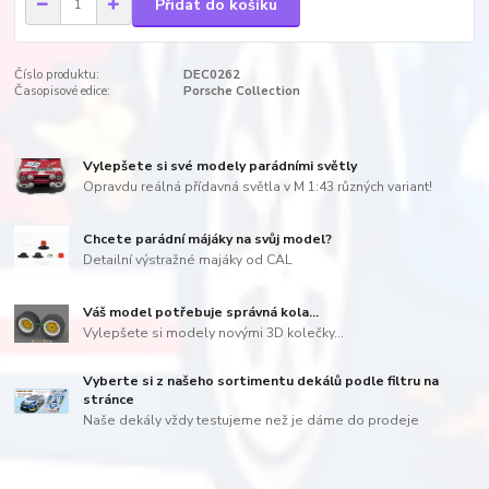
Přidat do košíku
Číslo produktu:
DEC0262
Časopisové edice:
Porsche Collection
Vylepšete si své modely parádními světly
Opravdu reálná přídavná světla v M 1:43 různých variant!
Chcete parádní májáky na svůj model?
Detailní výstražné majáky od CAL
Váš model potřebuje správná kola...
Vylepšete si modely novými 3D kolečky...
Vyberte si z našeho sortimentu dekálů podle filtru na
stránce
Naše dekály vždy testujeme než je dáme do prodeje