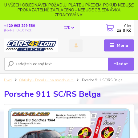
U VŠECH OBJEDNÁVEK POŽADUJI PLATBU PŘEDEM. POKUD NEBUDE
PROKAZATELNĚ ZAPLACENO - NEBUDE OBJEDNÁVKA
ZPRACOVÁNA!
0
ks
+420 603 299 580
CZK
za
0 Kč
(Po-Pá, 8-16 hod.)
Menu
Hledat
Úvod
Obtisky - Decals - na modely aut
Porsche 911 SC/RS Belga
Porsche 911 SC/RS Belga