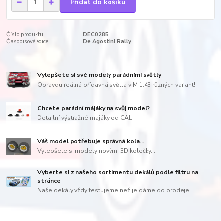
Přidat do košíku
Číslo produktu:
DEC0285
Časopisové edice:
De Agostini Rally
Vylepšete si své modely parádními světly
Opravdu reálná přídavná světla v M 1:43 různých variant!
Chcete parádní májáky na svůj model?
Detailní výstražné majáky od CAL
Váš model potřebuje správná kola...
Vylepšete si modely novými 3D kolečky...
Vyberte si z našeho sortimentu dekálů podle filtru na
stránce
Naše dekály vždy testujeme než je dáme do prodeje