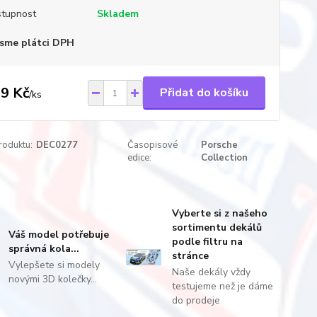
tupnost
Skladem
sme plátci DPH
9 Kč
Přidat do košíku
/
ks
roduktu:
DEC0277
Časopisové
Porsche
edice:
Collection
Vyberte si z našeho
sortimentu dekálů
Váš model potřebuje
podle filtru na
správná kola...
stránce
Vylepšete si modely
Naše dekály vždy
novými 3D kolečky...
testujeme než je dáme
do prodeje