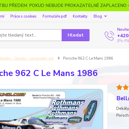
ATBU PŘEDEM. POKUD NEBUDE PROKAZATELNĚ ZAPLACENO 
omí
Práce s cookies
Formuláře pdf
Kontakty
Blog
Nevíte
Hledat
+420
(Po-Pá
btisky - Decals - na modely aut
Porsche 962 C Le Mans 1986
che 962 C Le Mans 1986
Bell
Dekály
Porsch