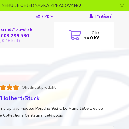
- NEBUDE OBJEDNÁVKA ZPRACOVÁNA!
Přihlášení
CZK
 si rady? Zavolejte.
0
ks
 603 299 580
za
0 Kč
, 8-16 hod.)
Ohodnotit produkt
/Holbert/Stuck
 na úpravu modelu Porsche 962 C Le Mans 1986 z edice
e Collections Centauria.
celý popis