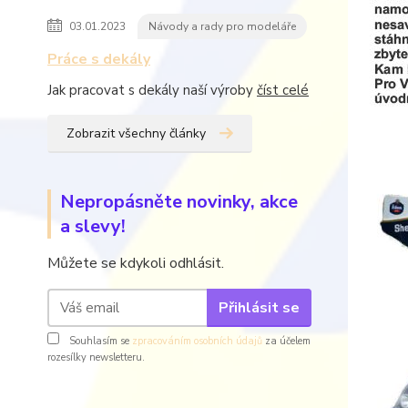
03.01.2023
Návody a rady pro modeláře
Práce s dekály
Jak pracovat s dekály naší výroby
číst celé
Zobrazit všechny články
Nepropásněte novinky, akce
a slevy!
Můžete se kdykoli odhlásit.
Přihlásit se
Souhlasím se
zpracováním osobních údajů
za účelem
rozesílky newsletteru.