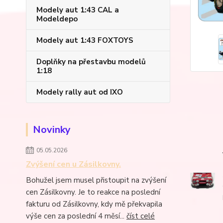
Modely aut 1:43 CAL a
Modeldepo
Modely aut 1:43 FOXTOYS
Doplňky na přestavbu modelů
1:18
Modely rally aut od IXO
Novinky
05.05.2026
Zvýšení cen u Zásilkovny.
Bohužel jsem musel přistoupit na zvýšení
cen Zásilkovny. Je to reakce na poslední
fakturu od Zásilkovny, kdy mě překvapila
výše cen za poslední 4 měsí...
číst celé