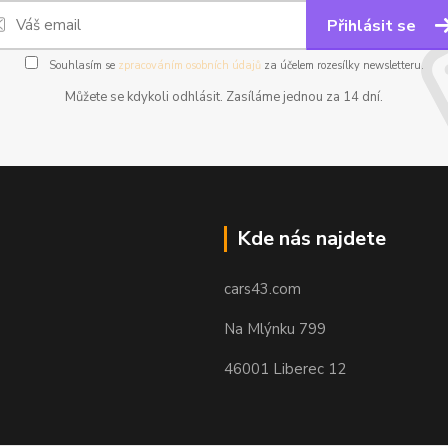
Přihlásit se
Souhlasím se
zpracováním osobních údajů
za účelem rozesílky newsletteru.
Můžete se kdykoli odhlásit. Zasíláme jednou za 14 dní.
Kde nás najdete
cars43.com
Na Mlýnku 799
46001 Liberec 12