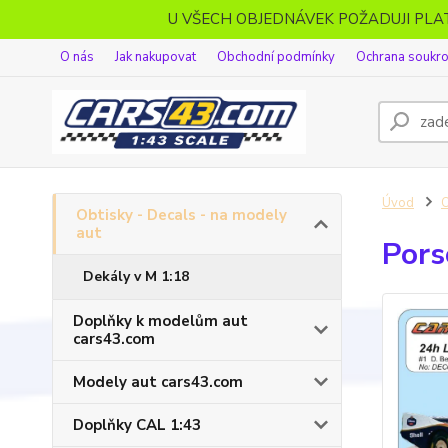
U VŠECH OBJEDNÁVEK POŽADUJI PL
O nás
Jak nakupovat
Obchodní podmínky
Ochrana soukr
Úvod
O
Obtisky - Decals - na modely
aut
Pors
Dekály v M 1:18
Doplňky k modelům aut
cars43.com
Modely aut cars43.com
Doplňky CAL 1:43