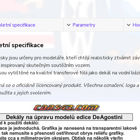
etní specifikace
Parametry
Ho
tní specifikace
sky jsou určeny pro modeláře, kteří chtějí realisticky ztvárnit zá
e inspirovaný skutečným soutěžním vozem.
sou vytištěné na kvalitní transferové fólii jako dekál na vodní bá
á se o oficiálně licencovaný produkt. Všechna označení, loga 
užita s jejich svolením.