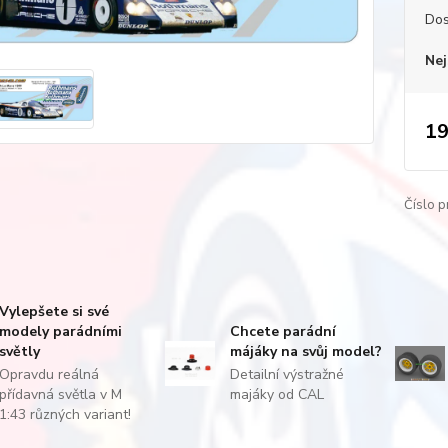
Dos
Nej
19
Číslo p
Vylepšete si své
modely parádními
Chcete parádní
světly
májáky na svůj model?
Opravdu reálná
Detailní výstražné
přídavná světla v M
majáky od CAL
1:43 různých variant!