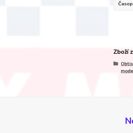
Časop
Zboží 
Obtis
mode
N