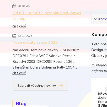
20.10.2025
Od 6.11. do 4.12. nemohu obsluhovat
e-shop
Kompl
číst celé
Komple
23.01.2025
Nové dekály v roce 2025
Tyto obti
Design j
Naskladnil jsem nové dekály - NOVINKY:
Obtisky j
DEC0294 Fabia WRC Václava Pecha z
Bratislvi 2009 DEC0295 Favorit 136L
⚠️
Nejedn
Starý/Šlambora z Bohemia Rally 1994 ...
nejsou po
číst celé
Zobrazit všechny novinky
Blog