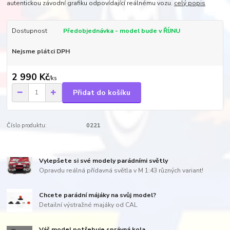
autentickou závodní grafiku odpovídající reálnému vozu.
celý popis
Dostupnost
Předobjednávka - model bude v ŘÍJNU
Nejsme plátci DPH
2 990 Kč
/
ks
Přidat do košíku
Číslo produktu:
0221
Vylepšete si své modely parádními světly
Opravdu reálná přídavná světla v M 1:43 různých variant!
Chcete parádní májáky na svůj model?
Detailní výstražné majáky od CAL
Váš model potřebuje správná kola...