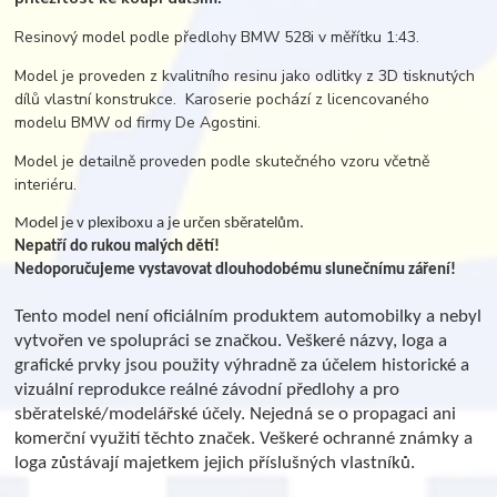
Resinový model podle předlohy BMW 528i v měřítku 1:43.
Model je proveden z kvalitního resinu jako odlitky z 3D tisknutých
dílů vlastní konstrukce. Karoserie pochází z licencovaného
modelu BMW od firmy De Agostini.
Model je detailně proveden podle skutečného vzoru včetně
interiéru.
Model je v plexiboxu a je určen sběratelům.
Nepatří do rukou malých dětí!
Nedoporučujeme vystavovat dlouhodobému slunečnímu záření!
Tento model není oficiálním produktem automobilky a nebyl
vytvořen ve spolupráci se značkou. Veškeré názvy, loga a
grafické prvky jsou použity výhradně za účelem historické a
vizuální reprodukce reálné závodní předlohy a pro
sběratelské/modelářské účely. Nejedná se o propagaci ani
komerční využití těchto značek. Veškeré ochranné známky a
loga zůstávají majetkem jejich příslušných vlastníků.