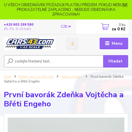
U VŠECH OBJEDNÁVEK POŽADUJI PLATBU PŘEDEM. POKUD NEBUDE
PROKAZATELNĚ ZAPLACENO - NEBUDE OBJEDNÁVKA
ZPRACOVÁNA!
0
ks
+420 603 299 580
CZK
za
0 Kč
(Po-Pá, 8-16 hod.)
Menu
Hledat
Úvod
Modely aut cars43.com
Hotové modely
První bavorák Zdeňka
Vojtěcha a Břéti Engeho
První bavorák Zdeňka Vojtěcha a
Břéti Engeho