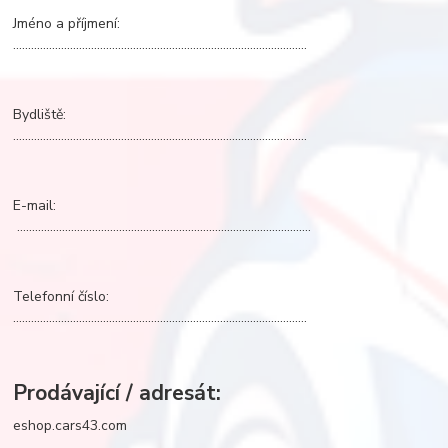
Jméno a příjmení:
…...............................................................................................
Bydliště:
…...............................................................................................
E-mail:
…...............................................................................................
Telefonní číslo:
…...............................................................................................
Prodávající / adresát:
eshop.cars43.com