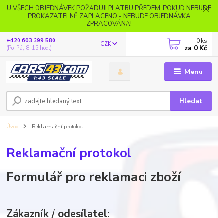
U VŠECH OBJEDNÁVEK POŽADUJI PLATBU PŘEDEM. POKUD NEBUDE
PROKAZATELNĚ ZAPLACENO - NEBUDE OBJEDNÁVKA
ZPRACOVÁNA!
0
ks
+420 603 299 580
CZK
za
0 Kč
(Po-Pá, 8-16 hod.)
Menu
Hledat
Úvod
Reklamační protokol
Reklamační protokol
Formulář pro reklamaci zboží
Zákazník / odesílatel: