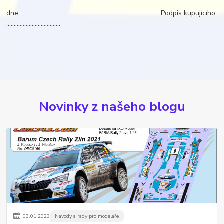
dne ….................................... Podpis kupujícího:
....................................
Novinky z našeho blogu
03
.
01
.
2023
Návody a rady pro modeláře