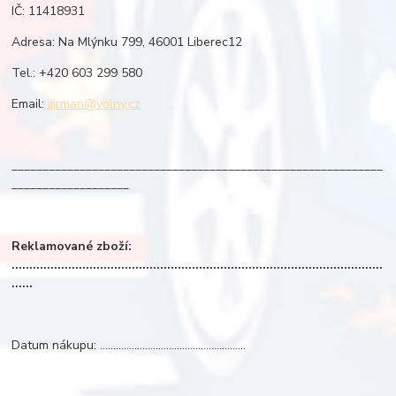
IČ: 11418931
Adresa: Na Mlýnku 799, 46001 Liberec12
Tel.: +420 603 299 580
Email:
jjirman@volny.cz
____________________________________________________________
___________________
Reklamované zboží:
.........................................................................................................
......
Datum nákupu: .......................................................