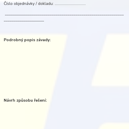
Číslo objednávky / dokladu: ....................................
___________________________________________________________
____________________
Podrobný popis závady:
Návrh způsobu řešení: