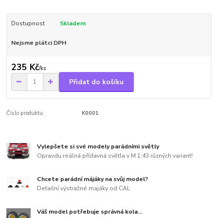
Dostupnost
Skladem
Nejsme plátci DPH
235 Kč
/
ks
Přidat do košíku
Číslo produktu:
K0001
Vylepšete si své modely parádními světly
Opravdu reálná přídavná světla v M 1:43 různých variant!
Chcete parádní májáky na svůj model?
Detailní výstražné majáky od CAL
Váš model potřebuje správná kola...