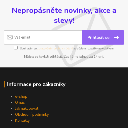
Nepropásněte novinky, akce a
slevy!
Přihlásit se
Souhlasím se
zpracováním osobních údajů
za účelem rozesílky newsletteru.
Můžete se kdykoli odhlásit. Zasíláme jednou za 14 dní.
Informace pro zákazníky
e-shop
O nás
Jak nakupovat
Obchodní podmínky
Kontakty