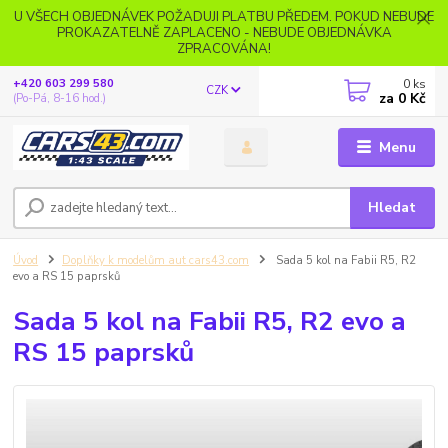
U VŠECH OBJEDNÁVEK POŽADUJI PLATBU PŘEDEM. POKUD NEBUDE
PROKAZATELNĚ ZAPLACENO - NEBUDE OBJEDNÁVKA
ZPRACOVÁNA!
0
ks
+420 603 299 580
CZK
za
0 Kč
(Po-Pá, 8-16 hod.)
Menu
Hledat
Úvod
Doplňky k modelům aut cars43.com
Sada 5 kol na Fabii R5, R2
evo a RS 15 paprsků
Sada 5 kol na Fabii R5, R2 evo a
RS 15 paprsků