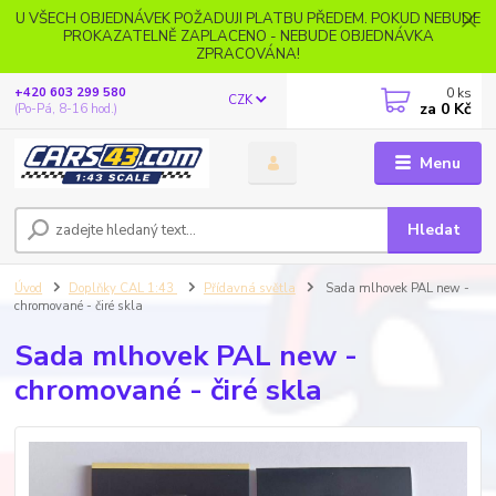
U VŠECH OBJEDNÁVEK POŽADUJI PLATBU PŘEDEM. POKUD NEBUDE
PROKAZATELNĚ ZAPLACENO - NEBUDE OBJEDNÁVKA
ZPRACOVÁNA!
0
ks
+420 603 299 580
CZK
za
0 Kč
(Po-Pá, 8-16 hod.)
Menu
Hledat
Úvod
Doplňky CAL 1:43
Přídavná světla
Sada mlhovek PAL new -
chromované - čiré skla
Sada mlhovek PAL new -
chromované - čiré skla