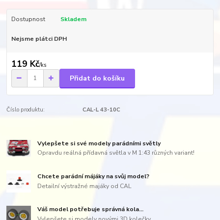
Dostupnost
Skladem
Nejsme plátci DPH
119 Kč
/
ks
Přidat do košíku
Číslo produktu:
CAL-L 43-10C
Vylepšete si své modely parádními světly
Opravdu reálná přídavná světla v M 1:43 různých variant!
Chcete parádní májáky na svůj model?
Detailní výstražné majáky od CAL
Váš model potřebuje správná kola...
Vylepšete si modely novými 3D kolečky...