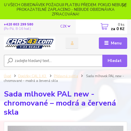
U VŠECH OBJEDNÁVEK POŽADUJI PLATBU PŘEDEM. POKUD NEBUDE
PROKAZATELNĚ ZAPLACENO - NEBUDE OBJEDNÁVKA
ZPRACOVÁNA!
0
ks
+420 603 299 580
CZK
za
0 Kč
(Po-Pá, 8-16 hod.)
Menu
Hledat
Úvod
Doplňky CAL 1:43
Přídavná světla
Sada mlhovek PAL new -
chromované – modrá a červená skla
Sada mlhovek PAL new -
chromované – modrá a červená
skla