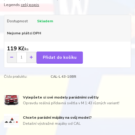
Legends
celý popis
Dostupnost
Skladem
Nejsme plátci DPH
119 Kč
/
ks
Přidat do košíku
Číslo produktu:
CAL-L 43-10BR
Vylepšete si své modely parádními světly
Opravdu reálná přídavná světla v M 1:43 různých variant!
Chcete parádní májáky na svůj model?
Detailní výstražné majáky od CAL