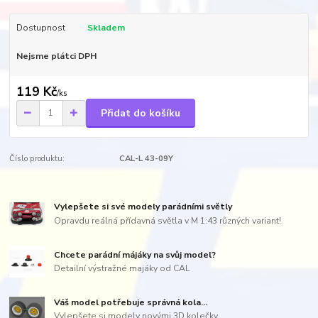
Dostupnost
Skladem
Nejsme plátci DPH
119 Kč
/
ks
Přidat do košíku
Číslo produktu:
CAL-L 43-09Y
Vylepšete si své modely parádními světly
Opravdu reálná přídavná světla v M 1:43 různých variant!
Chcete parádní májáky na svůj model?
Detailní výstražné majáky od CAL
Váš model potřebuje správná kola...
Vylepšete si modely novými 3D kolečky...