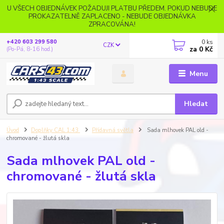
U VŠECH OBJEDNÁVEK POŽADUJI PLATBU PŘEDEM. POKUD NEBUDE
PROKAZATELNĚ ZAPLACENO - NEBUDE OBJEDNÁVKA
ZPRACOVÁNA!
0
ks
+420 603 299 580
CZK
za
0 Kč
(Po-Pá, 8-16 hod.)
Menu
Hledat
Úvod
Doplňky CAL 1:43
Přídavná světla
Sada mlhovek PAL old -
chromované - žlutá skla
Sada mlhovek PAL old -
chromované - žlutá skla