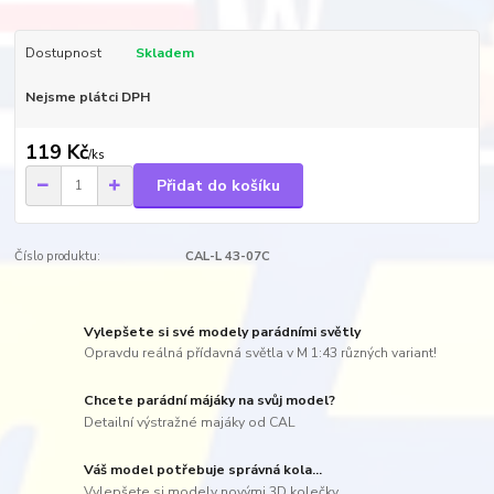
Dostupnost
Skladem
Nejsme plátci DPH
119 Kč
/
ks
Přidat do košíku
Číslo produktu:
CAL-L 43-07C
Vylepšete si své modely parádními světly
Opravdu reálná přídavná světla v M 1:43 různých variant!
Chcete parádní májáky na svůj model?
Detailní výstražné majáky od CAL
Váš model potřebuje správná kola...
Vylepšete si modely novými 3D kolečky...