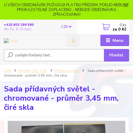
U VŠECH OBJEDNÁVEK POŽADUJI PLATBU PŘEDEM. POKUD NEBUDE
PROKAZATELNĚ ZAPLACENO - NEBUDE OBJEDNÁVKA
ZPRACOVÁNA!
0
ks
+420 603 299 580
CZK
za
0 Kč
(Po-Pá, 8-16 hod.)
Menu
Hledat
Úvod
Doplňky CAL 1:43
Přídavná světla
Sada přídavných světel -
chromované - průměr 3,45 mm, čiré skla
Sada přídavných světel -
chromované - průměr 3,45 mm,
čiré skla