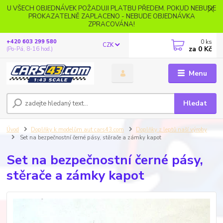
U VŠECH OBJEDNÁVEK POŽADUJI PLATBU PŘEDEM. POKUD NEBUDE
PROKAZATELNĚ ZAPLACENO - NEBUDE OBJEDNÁVKA
ZPRACOVÁNA!
0
ks
+420 603 299 580
CZK
za
0 Kč
(Po-Pá, 8-16 hod.)
Menu
Hledat
Úvod
Doplňky k modelům aut cars43.com
Doplňky z leptů naší výroby
Set na bezpečnostní černé pásy, stěrače a zámky kapot
Set na bezpečnostní černé pásy,
stěrače a zámky kapot