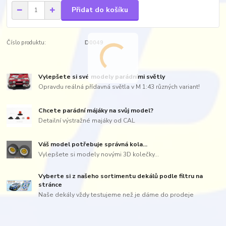
Přidat do košíku
Číslo produktu:
D0049
Vylepšete si své modely parádními světly
Opravdu reálná přídavná světla v M 1:43 různých variant!
Chcete parádní májáky na svůj model?
Detailní výstražné majáky od CAL
Váš model potřebuje správná kola...
Vylepšete si modely novými 3D kolečky...
Vyberte si z našeho sortimentu dekálů podle filtru na
stránce
Naše dekály vždy testujeme než je dáme do prodeje