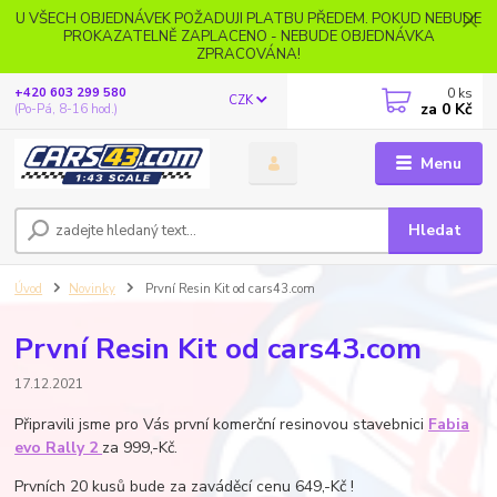
U VŠECH OBJEDNÁVEK POŽADUJI PLATBU PŘEDEM. POKUD NEBUDE
PROKAZATELNĚ ZAPLACENO - NEBUDE OBJEDNÁVKA
ZPRACOVÁNA!
0
ks
+420 603 299 580
CZK
za
0 Kč
(Po-Pá, 8-16 hod.)
Menu
Hledat
Úvod
Novinky
První Resin Kit od cars43.com
První Resin Kit od cars43.com
17.12.2021
Připravili jsme pro Vás první komerční resinovou stavebnici
Fabia
evo Rally 2
za 999,-Kč.
Prvních 20 kusů bude za zaváděcí cenu 649,-Kč !