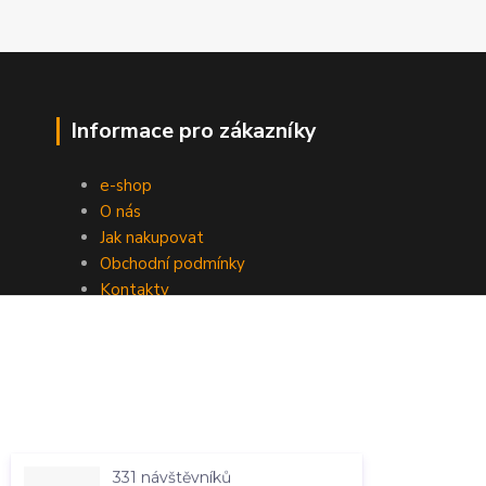
Informace pro zákazníky
e-shop
O nás
Jak nakupovat
Obchodní podmínky
Kontakty
331 návštěvníků
navštívilo tuto stránku
za posledních 7 dní
Overenyweb.cz