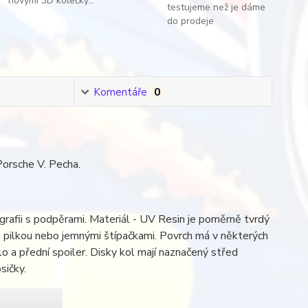
novými 3D kolečky...
testujeme než je dáme
do prodeje
Komentáře
0
orsche V. Pecha.
rafii s podpěrami. Materiál - UV Resin je poměrně tvrdý
u pilkou nebo jemnými štípačkami. Povrch má v některých
lo a přední spoiler. Disky kol mají naznačený střed
sičky.