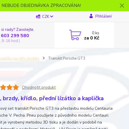
- NEBUDE OBJEDNÁVKA ZPRACOVÁNA!
Přihlášení
CZK
 si rady? Zavolejte.
0
ks
 603 299 580
za
0 Kč
, 8-16 hod.)
oplňky na rally modely
Transkit Porsche GT3
Ohodnotit produkt
 brzdy, křídlo, přední lízátko a kaplička
ový set transkit Porsche GT3 na přestavbu modelu Centauria
sche V. Pecha. Pneu použijete z původního modelu Centauri.
it je vyrobený metodou 3D tisku a je dodán v podobě na