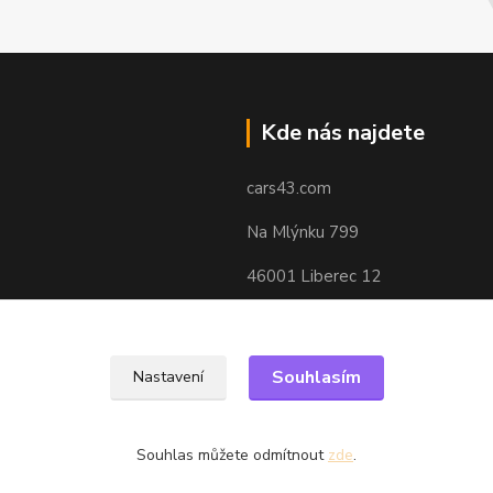
Kde nás najdete
cars43.com
Na Mlýnku 799
46001 Liberec 12
Souhlasím
Nastavení
Souhlas můžete odmítnout
zde
.