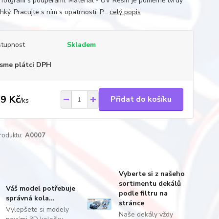
 fotgrafii s podpěrami. Materiál - UV Resin je poměrně tvrdý
hký. Pracujte s ním s opatrností. P...
celý popis
tupnost
Skladem
sme plátci DPH
9 Kč
Přidat do košíku
/
ks
roduktu:
A0007
Vyberte si z našeho
sortimentu dekálů
Váš model potřebuje
podle filtru na
správná kola...
stránce
Vylepšete si modely
Naše dekály vždy