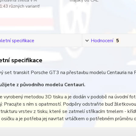
přídavná světla v M
majáky od CAL
1:43 různých variant!
etní specifikace
Hodnocení
5
tní specifikace
ý set transkit Porsche GT3 na přestavbu modelu Centauria na P
žijete z původního modelu Centauri.
je vyrobený metodou 3D tisku a je dodán v podobě na úvodní fotg
ý. Pracujte s ním s opatrností. Podpěry odstraňte buď žiletkovo
trukturu vrstev z tisku, které se zatmelí stříkacím tmelem - kříd
 osičku a je potřeba jej navrtat vrtáčkem o potřebném průměru o