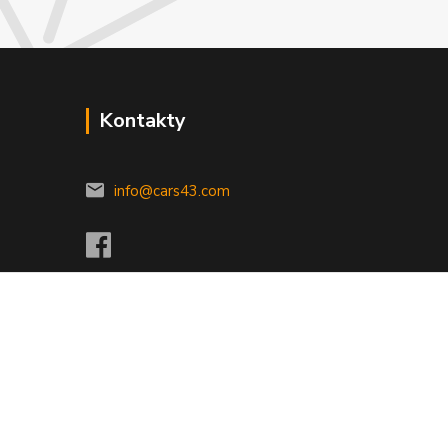
Kontakty
info@cars43.com
Vytvořeno na
Eshop-rychle.cz