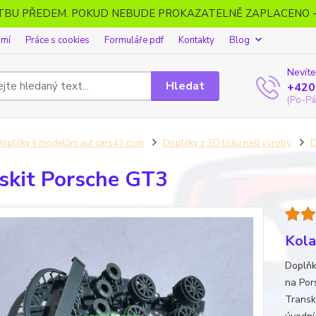
ATBU PŘEDEM. POKUD NEBUDE PROKAZATELNĚ ZAPLACENO 
omí
Práce s cookies
Formuláře pdf
Kontakty
Blog
Nevíte
Hledat
+420
(Po-Pá
oplňky k modelům aut cars43.com
Doplňky z 3D tisku naší výroby
D
skit Porsche GT3
Kola,
Doplňk
na Por
Transk