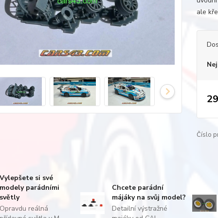
úvodní
ale kře
Dos
Nej
29
Číslo p
Vylepšete si své
modely parádními
Chcete parádní
světly
májáky na svůj model?
Opravdu reálná
Detailní výstražné