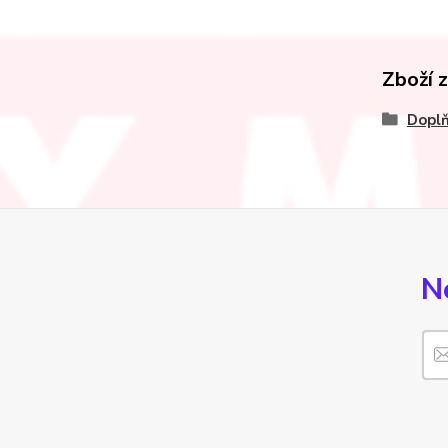
Zboží 
Doplň
N