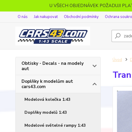
U VŠECH OBJEDNÁVEK POŽADUJI PL
O nás
Jak nakupovat
Obchodní podmínky
Ochrana soukr
Úvod
D
Obtisky - Decals - na modely
aut
Tran
Doplňky k modelům aut
cars43.com
Modelová kolečka 1:43
Doplňky modelů 1:43
Modelové světelné rampy 1:43