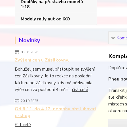
Doplňky na přestavbu modelů
1:18
Modely rally aut od IXO
Kompl
Novinky
05.05.2026
Komple
Zvýšení cen u Zásilkovny.
Doplňkov
Bohužel jsem musel přistoupit na zvýšení
cen Zásilkovny. Je to reakce na poslední
Pneu pou
fakturu od Zásilkovny, kdy mě překvapila
výše cen za poslední 4 měsí...
číst celé
Transkit 
ale křehk
20.10.2025
místech s
Od 6.11. do 4.12. nemohu obsluhovat
otvoru na
e-shop
číst celé