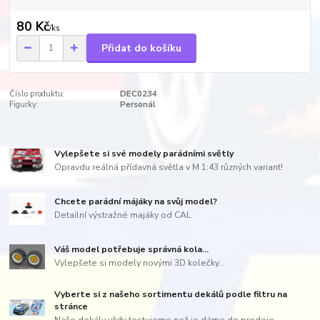
80 Kč
/
ks
Přidat do košíku
Číslo produktu:
DEC0234
Figurky:
Personál
Vylepšete si své modely parádními světly
Opravdu reálná přídavná světla v M 1:43 různých variant!
Chcete parádní májáky na svůj model?
Detailní výstražné majáky od CAL
Váš model potřebuje správná kola...
Vylepšete si modely novými 3D kolečky...
Vyberte si z našeho sortimentu dekálů podle filtru na
stránce