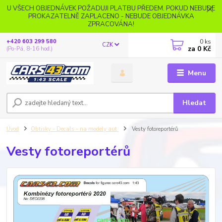
U VŠECH OBJEDNÁVEK POŽADUJI PLATBU PŘEDEM. POKUD NEBUDE
PROKAZATELNĚ ZAPLACENO - NEBUDE OBJEDNÁVKA
ZPRACOVÁNA!
0
ks
+420 603 299 580
CZK
za
0 Kč
(Po-Pá, 8-16 hod.)
Menu
Hledat
Úvod
Obtisky - Decals - na modely aut
Vesty fotoreportérů
Vesty fotoreportérů