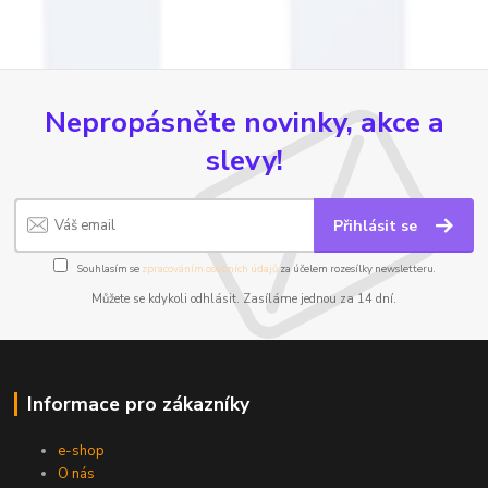
Nepropásněte novinky, akce a
slevy!
Přihlásit se
Souhlasím se
zpracováním osobních údajů
za účelem rozesílky newsletteru.
Můžete se kdykoli odhlásit. Zasíláme jednou za 14 dní.
Informace pro zákazníky
e-shop
O nás