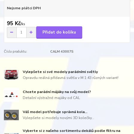
Nejsme plátci DPH
95 Kč
/
ks
Přidat do košíku
Číslo produktu:
CALM 43007S
Vylepšete si své modely parádními světly
Opravdu reálná přídavná světla v M 1:43 různých variant!
Chcete parádní májáky na svůj model?
Detailní výstražné majáky od CAL
Váš model potřebuje správná kola...
Vylepšete si modely novými 3D kolečky...
Vyberte si z našeho sortimentu dekálů podle filtru na