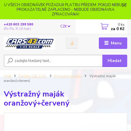
U VŠECH OBJEDNÁVEK POŽADUJI PLATBU PŘEDEM. POKUD NEBUDE
PROKAZATELNĚ ZAPLACENO - NEBUDE OBJEDNÁVKA
ZPRACOVÁNA!
0
ks
+420 603 299 580
CZK
za
0 Kč
(Po-Pá, 8-16 hod.)
Menu
Hledat
Úvod
Doplňky CAL 1:43
Výstražné majáky
Výstražný maják
oranžový+červený
Výstražný maják
oranžový+červený